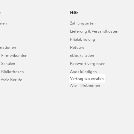
l
Hilfe
hmen
Zahlungsarten
Lieferung & Versandkosten
Filialabholung
mationen
Retoure
ür Firmenkunden
eBooks laden
r Schulen
Passwort vergessen
r Bibliotheken
Abos kündigen
Vertrag widerrufen
r freie Berufe
Alle Hilfethemen