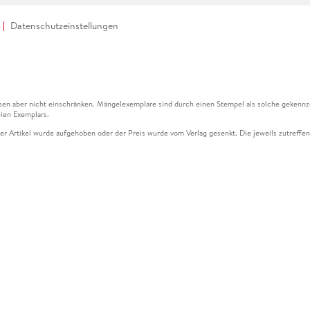
Datenschutzeinstellungen
en aber nicht einschränken. Mängelexemplare sind durch einen Stempel als solche gekennz
ien Exemplars.
ser Artikel wurde aufgehoben oder der Preis wurde vom Verlag gesenkt. Die jeweils zutreffend
ter der Leseprobe übermittelt werden.
kelseite dargestellten Datums vom Verlag angehoben.
g (UVP) des Herstellers.
n zu Preissenkungen beziehen sich auf den vorherigen Preis.
senkungen beziehen sich auf den letzten gebundenen Preis.
kelseite dargestellten Datums vom Verlag angehoben.
n den Gutschein ausschließlich online einlösen unter www.hugendubel.de. Keine Bestellung z
und eBooks) sowie für preisgebundene Kalender, tolino shine (4016621130466), tolino selec
cht möglich. Ein Weiterverkauf und der Handel des Gutscheincodes sind nicht gestattet.