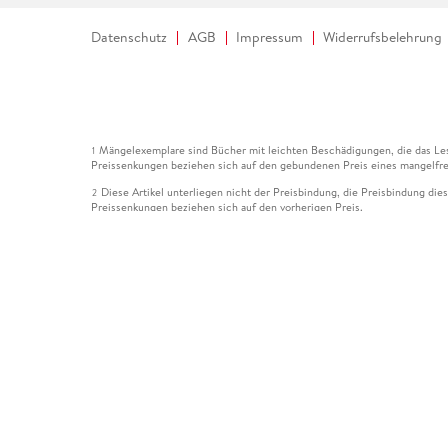
Datenschutz
AGB
Impressum
Widerrufsbelehrung
Mängelexemplare sind Bücher mit leichten Beschädigungen, die das Les
1
Preissenkungen beziehen sich auf den gebundenen Preis eines mangelfre
Diese Artikel unterliegen nicht der Preisbindung, die Preisbindung die
2
Preissenkungen beziehen sich auf den vorherigen Preis.
Durch Öffnen der Leseprobe willigen Sie ein, dass Daten an den Anbie
3
Der gebundene Preis dieses Artikels wird nach Ablauf des auf der Arti
4
Der Preisvergleich bezieht sich auf die unverbindliche Preisempfehlun
5
Der gebundene Preis dieses Artikels wurde vom Verlag gesenkt. Angabe
6
Die Preisbindung dieses Artikels wurde aufgehoben. Angaben zu Preis
7
Der gebundene Preis dieses Artikels wird nach Ablauf des auf der Arti
8
Ihr Gutschein SOMMER13 gilt bis einschließlich 10.08.2026. Sie könne
12
gültig für gesetzlich preisgebundene Artikel (deutschsprachige Bücher 
Gutscheinen und Geschenkkarten kombinierbar. Eine Barauszahlung ist ni