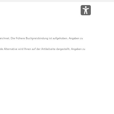
eichnet. Die frühere Buchpreisbindung ist aufgehoben. Angaben zu
e Alternative wird Ihnen auf der Artikelseite dargestellt. Angaben zu
ur Abholung mit Zahlung in der Filiale möglich. Der Gutschein ist nicht
t und das Hugendubel Hörbuch Abo. Der Gutschein ist nicht mit anderen