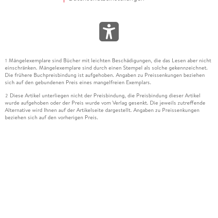
Mängelexemplare sind Bücher mit leichten Beschädigungen, die das Lesen aber nicht
1
einschränken. Mängelexemplare sind durch einen Stempel als solche gekennzeichnet.
Die frühere Buchpreisbindung ist aufgehoben. Angaben zu Preissenkungen beziehen
sich auf den gebundenen Preis eines mangelfreien Exemplars.
Diese Artikel unterliegen nicht der Preisbindung, die Preisbindung dieser Artikel
2
wurde aufgehoben oder der Preis wurde vom Verlag gesenkt. Die jeweils zutreffende
Alternative wird Ihnen auf der Artikelseite dargestellt. Angaben zu Preissenkungen
beziehen sich auf den vorherigen Preis.
Durch Öffnen der Leseprobe willigen Sie ein, dass Daten an den Anbieter der
3
Leseprobe übermittelt werden.
Der gebundene Preis dieses Artikels wird nach Ablauf des auf der Artikelseite
4
dargestellten Datums vom Verlag angehoben.
Der Preisvergleich bezieht sich auf die unverbindliche Preisempfehlung (UVP) des
5
Herstellers.
Der gebundene Preis dieses Artikels wurde vom Verlag gesenkt. Angaben zu
6
Preissenkungen beziehen sich auf den vorherigen Preis.
Die Preisbindung dieses Artikels wurde aufgehoben. Angaben zu Preissenkungen
7