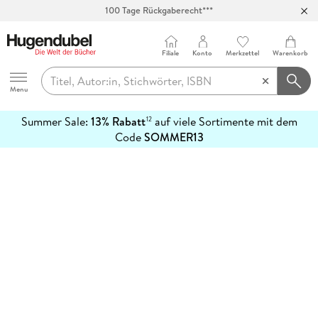
100 Tage Rückgaberecht***
Abholung in über 100 Filialen
Filiale
Konto
Merkzettel
Warenkorb
Hugendubel
Menu
Summer Sale:
13% Rabatt
auf viele Sortimente mit dem
12
mehr
Code
SOMMER13
erfahren