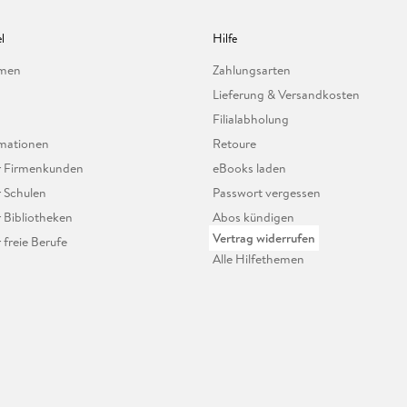
l
Hilfe
hmen
Zahlungsarten
Lieferung & Versandkosten
Filialabholung
mationen
Retoure
ür Firmenkunden
eBooks laden
r Schulen
Passwort vergessen
r Bibliotheken
Abos kündigen
Vertrag widerrufen
r freie Berufe
Alle Hilfethemen