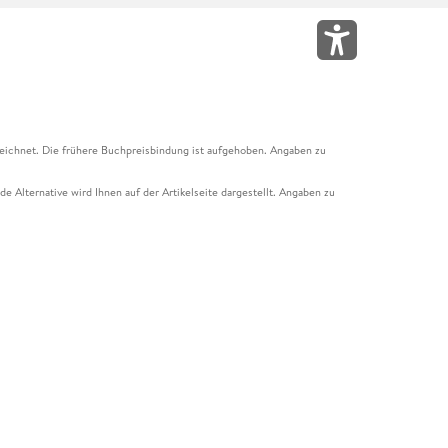
eichnet. Die frühere Buchpreisbindung ist aufgehoben. Angaben zu
e Alternative wird Ihnen auf der Artikelseite dargestellt. Angaben zu
ur Abholung mit Zahlung in der Filiale möglich. Der Gutschein ist nicht
t und das Hugendubel Hörbuch Abo. Der Gutschein ist nicht mit anderen