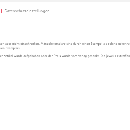
Datenschutzeinstellungen
en aber nicht einschränken. Mängelexemplare sind durch einen Stempel als solche gekennz
ien Exemplars.
ser Artikel wurde aufgehoben oder der Preis wurde vom Verlag gesenkt. Die jeweils zutreffend
ter der Leseprobe übermittelt werden.
kelseite dargestellten Datums vom Verlag angehoben.
g (UVP) des Herstellers.
n zu Preissenkungen beziehen sich auf den vorherigen Preis.
senkungen beziehen sich auf den letzten gebundenen Preis.
kelseite dargestellten Datums vom Verlag angehoben.
n den Gutschein ausschließlich online einlösen unter www.hugendubel.de. Keine Bestellung z
und eBooks) sowie für preisgebundene Kalender, tolino shine (4016621130466), tolino selec
cht möglich. Ein Weiterverkauf und der Handel des Gutscheincodes sind nicht gestattet.