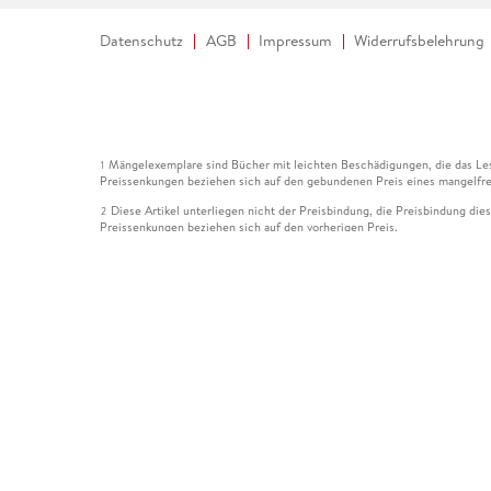
Datenschutz
AGB
Impressum
Widerrufsbelehrung
Mängelexemplare sind Bücher mit leichten Beschädigungen, die das Les
1
Preissenkungen beziehen sich auf den gebundenen Preis eines mangelfre
Diese Artikel unterliegen nicht der Preisbindung, die Preisbindung die
2
Preissenkungen beziehen sich auf den vorherigen Preis.
Durch Öffnen der Leseprobe willigen Sie ein, dass Daten an den Anbie
3
Der gebundene Preis dieses Artikels wird nach Ablauf des auf der Arti
4
Der Preisvergleich bezieht sich auf die unverbindliche Preisempfehlun
5
Der gebundene Preis dieses Artikels wurde vom Verlag gesenkt. Angabe
6
Die Preisbindung dieses Artikels wurde aufgehoben. Angaben zu Preis
7
Der gebundene Preis dieses Artikels wird nach Ablauf des auf der Arti
8
Ihr Gutschein SOMMER13 gilt bis einschließlich 10.08.2026. Sie könne
12
gültig für gesetzlich preisgebundene Artikel (deutschsprachige Bücher 
Gutscheinen und Geschenkkarten kombinierbar. Eine Barauszahlung ist ni