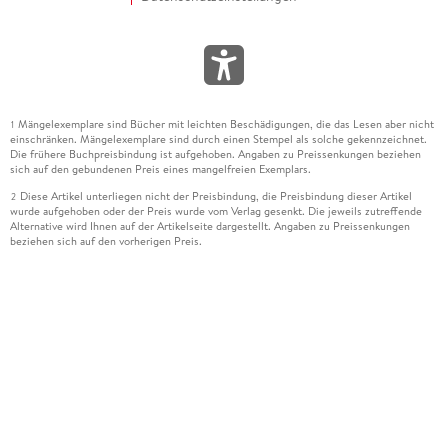
Mängelexemplare sind Bücher mit leichten Beschädigungen, die das Lesen aber nicht
1
einschränken. Mängelexemplare sind durch einen Stempel als solche gekennzeichnet.
Die frühere Buchpreisbindung ist aufgehoben. Angaben zu Preissenkungen beziehen
sich auf den gebundenen Preis eines mangelfreien Exemplars.
Diese Artikel unterliegen nicht der Preisbindung, die Preisbindung dieser Artikel
2
wurde aufgehoben oder der Preis wurde vom Verlag gesenkt. Die jeweils zutreffende
Alternative wird Ihnen auf der Artikelseite dargestellt. Angaben zu Preissenkungen
beziehen sich auf den vorherigen Preis.
Durch Öffnen der Leseprobe willigen Sie ein, dass Daten an den Anbieter der
3
Leseprobe übermittelt werden.
Der gebundene Preis dieses Artikels wird nach Ablauf des auf der Artikelseite
4
dargestellten Datums vom Verlag angehoben.
Der Preisvergleich bezieht sich auf die unverbindliche Preisempfehlung (UVP) des
5
Herstellers.
Der gebundene Preis dieses Artikels wurde vom Verlag gesenkt. Angaben zu
6
Preissenkungen beziehen sich auf den vorherigen Preis.
Die Preisbindung dieses Artikels wurde aufgehoben. Angaben zu Preissenkungen
7