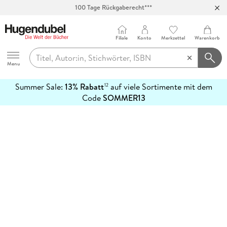
100 Tage Rückgaberecht***
Abholung in über 100 Filialen
Filiale
Konto
Merkzettel
Warenkorb
Hugendubel
Menu
Summer Sale:
13% Rabatt
auf viele Sortimente mit dem
12
mehr
Code
SOMMER13
erfahren