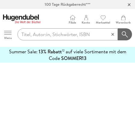
100 Tage Rückgaberecht***
Abholung in über 100 Filialen
Filiale
Konto
Merkzettel
Warenkorb
Hugendubel
Menu
Summer Sale:
13% Rabatt
auf viele Sortimente mit dem
12
mehr
Code
SOMMER13
erfahren