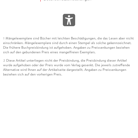
Mängelexemplare sind Bücher mit leichten Beschädigungen, die das Lesen aber nicht
1
einschränken. Mängelexemplare sind durch einen Stempel als solche gekennzeichnet.
Die frühere Buchpreisbindung ist aufgehoben. Angaben zu Preissenkungen beziehen
sich auf den gebundenen Preis eines mangelfreien Exemplars.
Diese Artikel unterliegen nicht der Preisbindung, die Preisbindung dieser Artikel
2
wurde aufgehoben oder der Preis wurde vom Verlag gesenkt. Die jeweils zutreffende
Alternative wird Ihnen auf der Artikelseite dargestellt. Angaben zu Preissenkungen
beziehen sich auf den vorherigen Preis.
Durch Öffnen der Leseprobe willigen Sie ein, dass Daten an den Anbieter der
3
Leseprobe übermittelt werden.
Der gebundene Preis dieses Artikels wird nach Ablauf des auf der Artikelseite
4
dargestellten Datums vom Verlag angehoben.
Der Preisvergleich bezieht sich auf die unverbindliche Preisempfehlung (UVP) des
5
Herstellers.
Der gebundene Preis dieses Artikels wurde vom Verlag gesenkt. Angaben zu
6
Preissenkungen beziehen sich auf den vorherigen Preis.
Die Preisbindung dieses Artikels wurde aufgehoben. Angaben zu Preissenkungen
7