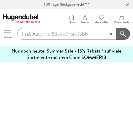
100 Tage Rückgaberecht***
Abholung in über 100 Filialen
Filiale
Konto
Merkzettel
Warenkorb
Hugendubel
Menu
Nur noch heute:
Summer Sale -
13% Rabatt
auf viele
12
mehr
Sortimente mit dem Code
SOMMER13
erfahren