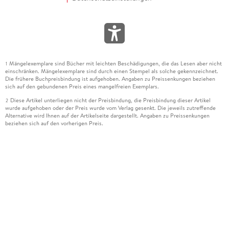
Mängelexemplare sind Bücher mit leichten Beschädigungen, die das Lesen aber nicht
1
einschränken. Mängelexemplare sind durch einen Stempel als solche gekennzeichnet.
Die frühere Buchpreisbindung ist aufgehoben. Angaben zu Preissenkungen beziehen
sich auf den gebundenen Preis eines mangelfreien Exemplars.
Diese Artikel unterliegen nicht der Preisbindung, die Preisbindung dieser Artikel
2
wurde aufgehoben oder der Preis wurde vom Verlag gesenkt. Die jeweils zutreffende
Alternative wird Ihnen auf der Artikelseite dargestellt. Angaben zu Preissenkungen
beziehen sich auf den vorherigen Preis.
Durch Öffnen der Leseprobe willigen Sie ein, dass Daten an den Anbieter der
3
Leseprobe übermittelt werden.
Der gebundene Preis dieses Artikels wird nach Ablauf des auf der Artikelseite
4
dargestellten Datums vom Verlag angehoben.
Der Preisvergleich bezieht sich auf die unverbindliche Preisempfehlung (UVP) des
5
Herstellers.
Der gebundene Preis dieses Artikels wurde vom Verlag gesenkt. Angaben zu
6
Preissenkungen beziehen sich auf den vorherigen Preis.
Die Preisbindung dieses Artikels wurde aufgehoben. Angaben zu Preissenkungen
7