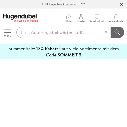
100 Tage Rückgaberecht***
Abholung in über 100 Filialen
Filiale
Konto
Merkzettel
Warenkorb
Hugendubel
Menu
Summer Sale:
13% Rabatt
auf viele Sortimente mit dem
12
mehr
Code
SOMMER13
erfahren