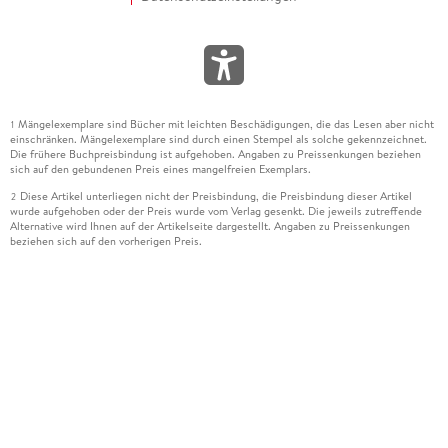
Mängelexemplare sind Bücher mit leichten Beschädigungen, die das Lesen aber nicht
1
einschränken. Mängelexemplare sind durch einen Stempel als solche gekennzeichnet.
Die frühere Buchpreisbindung ist aufgehoben. Angaben zu Preissenkungen beziehen
sich auf den gebundenen Preis eines mangelfreien Exemplars.
Diese Artikel unterliegen nicht der Preisbindung, die Preisbindung dieser Artikel
2
wurde aufgehoben oder der Preis wurde vom Verlag gesenkt. Die jeweils zutreffende
Alternative wird Ihnen auf der Artikelseite dargestellt. Angaben zu Preissenkungen
beziehen sich auf den vorherigen Preis.
Durch Öffnen der Leseprobe willigen Sie ein, dass Daten an den Anbieter der
3
Leseprobe übermittelt werden.
Der gebundene Preis dieses Artikels wird nach Ablauf des auf der Artikelseite
4
dargestellten Datums vom Verlag angehoben.
Der Preisvergleich bezieht sich auf die unverbindliche Preisempfehlung (UVP) des
5
Herstellers.
Der gebundene Preis dieses Artikels wurde vom Verlag gesenkt. Angaben zu
6
Preissenkungen beziehen sich auf den vorherigen Preis.
Die Preisbindung dieses Artikels wurde aufgehoben. Angaben zu Preissenkungen
7