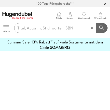
100 Tage Rückgaberecht***
Abholung in über 100 Filialen
Filiale
Konto
Merkzettel
Warenkorb
Hugendubel
Menu
Summer Sale:
13% Rabatt
auf viele Sortimente mit dem
12
mehr
Code
SOMMER13
erfahren