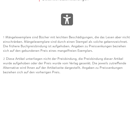
Mängelexemplare sind Bücher mit leichten Beschädigungen, die das Lesen aber nicht
1
einschränken. Mängelexemplare sind durch einen Stempel als solche gekennzeichnet.
Die frühere Buchpreisbindung ist aufgehoben. Angaben zu Preissenkungen beziehen
sich auf den gebundenen Preis eines mangelfreien Exemplars.
Diese Artikel unterliegen nicht der Preisbindung, die Preisbindung dieser Artikel
2
wurde aufgehoben oder der Preis wurde vom Verlag gesenkt. Die jeweils zutreffende
Alternative wird Ihnen auf der Artikelseite dargestellt. Angaben zu Preissenkungen
beziehen sich auf den vorherigen Preis.
Durch Öffnen der Leseprobe willigen Sie ein, dass Daten an den Anbieter der
3
Leseprobe übermittelt werden.
Der gebundene Preis dieses Artikels wird nach Ablauf des auf der Artikelseite
4
dargestellten Datums vom Verlag angehoben.
Der Preisvergleich bezieht sich auf die unverbindliche Preisempfehlung (UVP) des
5
Herstellers.
Der gebundene Preis dieses Artikels wurde vom Verlag gesenkt. Angaben zu
6
Preissenkungen beziehen sich auf den vorherigen Preis.
Die Preisbindung dieses Artikels wurde aufgehoben. Angaben zu Preissenkungen
7