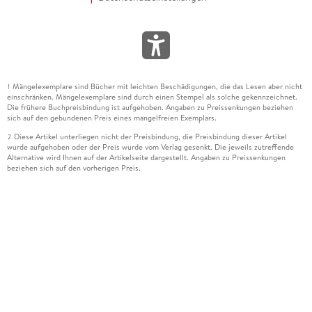
Mängelexemplare sind Bücher mit leichten Beschädigungen, die das Lesen aber nicht
1
einschränken. Mängelexemplare sind durch einen Stempel als solche gekennzeichnet.
Die frühere Buchpreisbindung ist aufgehoben. Angaben zu Preissenkungen beziehen
sich auf den gebundenen Preis eines mangelfreien Exemplars.
Diese Artikel unterliegen nicht der Preisbindung, die Preisbindung dieser Artikel
2
wurde aufgehoben oder der Preis wurde vom Verlag gesenkt. Die jeweils zutreffende
Alternative wird Ihnen auf der Artikelseite dargestellt. Angaben zu Preissenkungen
beziehen sich auf den vorherigen Preis.
Durch Öffnen der Leseprobe willigen Sie ein, dass Daten an den Anbieter der
3
Leseprobe übermittelt werden.
Der gebundene Preis dieses Artikels wird nach Ablauf des auf der Artikelseite
4
dargestellten Datums vom Verlag angehoben.
Der Preisvergleich bezieht sich auf die unverbindliche Preisempfehlung (UVP) des
5
Herstellers.
Der gebundene Preis dieses Artikels wurde vom Verlag gesenkt. Angaben zu
6
Preissenkungen beziehen sich auf den vorherigen Preis.
Die Preisbindung dieses Artikels wurde aufgehoben. Angaben zu Preissenkungen
7