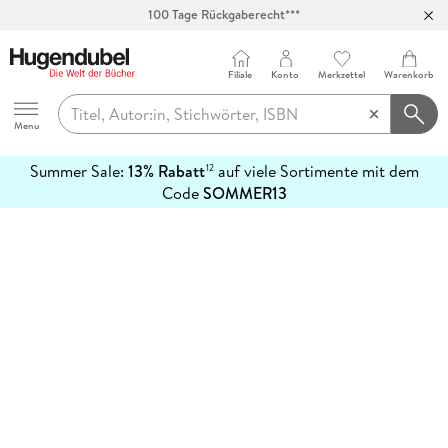
100 Tage Rückgaberecht***
Abholung in über 100 Filialen
Filiale
Konto
Merkzettel
Warenkorb
Hugendubel
Menu
Summer Sale:
13% Rabatt
auf viele Sortimente mit dem
12
mehr
Code
SOMMER13
erfahren