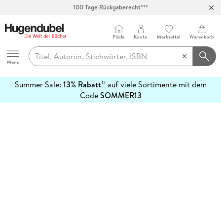
100 Tage Rückgaberecht***
Abholung in über 100 Filialen
Filiale
Konto
Merkzettel
Warenkorb
Hugendubel
Menu
Summer Sale:
13% Rabatt
auf viele Sortimente mit dem
12
mehr
Code
SOMMER13
erfahren