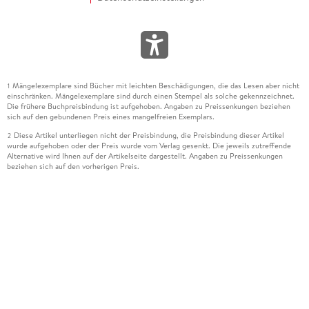
Mängelexemplare sind Bücher mit leichten Beschädigungen, die das Lesen aber nicht
1
einschränken. Mängelexemplare sind durch einen Stempel als solche gekennzeichnet.
Die frühere Buchpreisbindung ist aufgehoben. Angaben zu Preissenkungen beziehen
sich auf den gebundenen Preis eines mangelfreien Exemplars.
Diese Artikel unterliegen nicht der Preisbindung, die Preisbindung dieser Artikel
2
wurde aufgehoben oder der Preis wurde vom Verlag gesenkt. Die jeweils zutreffende
Alternative wird Ihnen auf der Artikelseite dargestellt. Angaben zu Preissenkungen
beziehen sich auf den vorherigen Preis.
Durch Öffnen der Leseprobe willigen Sie ein, dass Daten an den Anbieter der
3
Leseprobe übermittelt werden.
Der gebundene Preis dieses Artikels wird nach Ablauf des auf der Artikelseite
4
dargestellten Datums vom Verlag angehoben.
Der Preisvergleich bezieht sich auf die unverbindliche Preisempfehlung (UVP) des
5
Herstellers.
Der gebundene Preis dieses Artikels wurde vom Verlag gesenkt. Angaben zu
6
Preissenkungen beziehen sich auf den vorherigen Preis.
Die Preisbindung dieses Artikels wurde aufgehoben. Angaben zu Preissenkungen
7