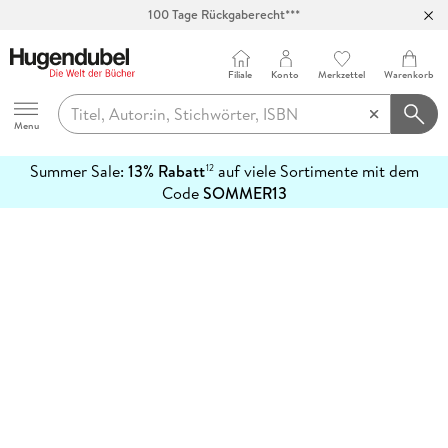
100 Tage Rückgaberecht***
Abholung in über 100 Filialen
Filiale
Konto
Merkzettel
Warenkorb
Hugendubel
Menu
Summer Sale:
13% Rabatt
auf viele Sortimente mit dem
12
mehr
Code
SOMMER13
erfahren