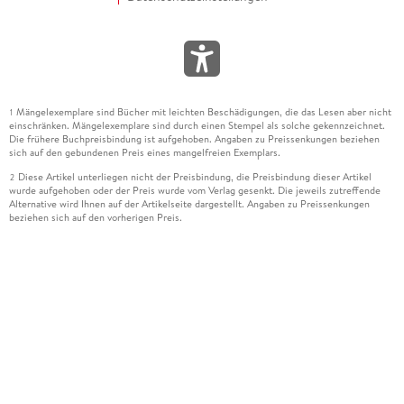
Mängelexemplare sind Bücher mit leichten Beschädigungen, die das Lesen aber nicht
1
einschränken. Mängelexemplare sind durch einen Stempel als solche gekennzeichnet.
Die frühere Buchpreisbindung ist aufgehoben. Angaben zu Preissenkungen beziehen
sich auf den gebundenen Preis eines mangelfreien Exemplars.
Diese Artikel unterliegen nicht der Preisbindung, die Preisbindung dieser Artikel
2
wurde aufgehoben oder der Preis wurde vom Verlag gesenkt. Die jeweils zutreffende
Alternative wird Ihnen auf der Artikelseite dargestellt. Angaben zu Preissenkungen
beziehen sich auf den vorherigen Preis.
Durch Öffnen der Leseprobe willigen Sie ein, dass Daten an den Anbieter der
3
Leseprobe übermittelt werden.
Der gebundene Preis dieses Artikels wird nach Ablauf des auf der Artikelseite
4
dargestellten Datums vom Verlag angehoben.
Der Preisvergleich bezieht sich auf die unverbindliche Preisempfehlung (UVP) des
5
Herstellers.
Der gebundene Preis dieses Artikels wurde vom Verlag gesenkt. Angaben zu
6
Preissenkungen beziehen sich auf den vorherigen Preis.
Die Preisbindung dieses Artikels wurde aufgehoben. Angaben zu Preissenkungen
7