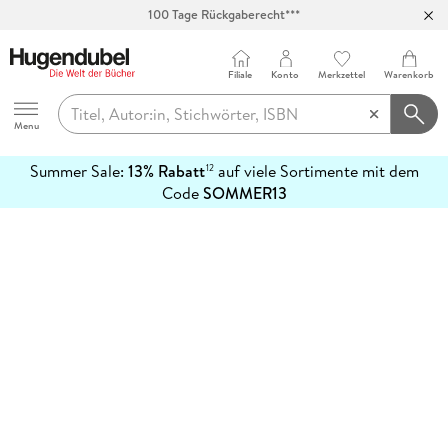
100 Tage Rückgaberecht***
Abholung in über 100 Filialen
Filiale
Konto
Merkzettel
Warenkorb
Hugendubel
Menu
Summer Sale:
13% Rabatt
auf viele Sortimente mit dem
12
mehr
Code
SOMMER13
erfahren