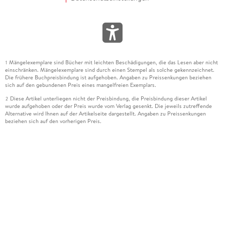
Mängelexemplare sind Bücher mit leichten Beschädigungen, die das Lesen aber nicht
1
einschränken. Mängelexemplare sind durch einen Stempel als solche gekennzeichnet.
Die frühere Buchpreisbindung ist aufgehoben. Angaben zu Preissenkungen beziehen
sich auf den gebundenen Preis eines mangelfreien Exemplars.
Diese Artikel unterliegen nicht der Preisbindung, die Preisbindung dieser Artikel
2
wurde aufgehoben oder der Preis wurde vom Verlag gesenkt. Die jeweils zutreffende
Alternative wird Ihnen auf der Artikelseite dargestellt. Angaben zu Preissenkungen
beziehen sich auf den vorherigen Preis.
Durch Öffnen der Leseprobe willigen Sie ein, dass Daten an den Anbieter der
3
Leseprobe übermittelt werden.
Der gebundene Preis dieses Artikels wird nach Ablauf des auf der Artikelseite
4
dargestellten Datums vom Verlag angehoben.
Der Preisvergleich bezieht sich auf die unverbindliche Preisempfehlung (UVP) des
5
Herstellers.
Der gebundene Preis dieses Artikels wurde vom Verlag gesenkt. Angaben zu
6
Preissenkungen beziehen sich auf den vorherigen Preis.
Die Preisbindung dieses Artikels wurde aufgehoben. Angaben zu Preissenkungen
7