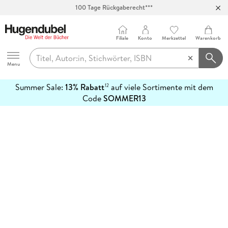
100 Tage Rückgaberecht***
Abholung in über 100 Filialen
Filiale
Konto
Merkzettel
Warenkorb
Hugendubel
Menu
Summer Sale:
13% Rabatt
auf viele Sortimente mit dem
12
mehr
Code
SOMMER13
erfahren