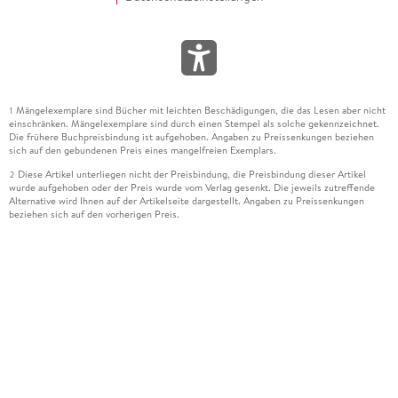
Mängelexemplare sind Bücher mit leichten Beschädigungen, die das Lesen aber nicht
1
einschränken. Mängelexemplare sind durch einen Stempel als solche gekennzeichnet.
Die frühere Buchpreisbindung ist aufgehoben. Angaben zu Preissenkungen beziehen
sich auf den gebundenen Preis eines mangelfreien Exemplars.
Diese Artikel unterliegen nicht der Preisbindung, die Preisbindung dieser Artikel
2
wurde aufgehoben oder der Preis wurde vom Verlag gesenkt. Die jeweils zutreffende
Alternative wird Ihnen auf der Artikelseite dargestellt. Angaben zu Preissenkungen
beziehen sich auf den vorherigen Preis.
Durch Öffnen der Leseprobe willigen Sie ein, dass Daten an den Anbieter der
3
Leseprobe übermittelt werden.
Der gebundene Preis dieses Artikels wird nach Ablauf des auf der Artikelseite
4
dargestellten Datums vom Verlag angehoben.
Der Preisvergleich bezieht sich auf die unverbindliche Preisempfehlung (UVP) des
5
Herstellers.
Der gebundene Preis dieses Artikels wurde vom Verlag gesenkt. Angaben zu
6
Preissenkungen beziehen sich auf den vorherigen Preis.
Die Preisbindung dieses Artikels wurde aufgehoben. Angaben zu Preissenkungen
7