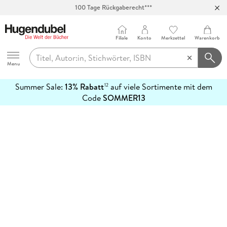
100 Tage Rückgaberecht***
Abholung in über 100 Filialen
Filiale
Konto
Merkzettel
Warenkorb
Hugendubel
Menu
Summer Sale:
13% Rabatt
auf viele Sortimente mit dem
12
mehr
Code
SOMMER13
erfahren