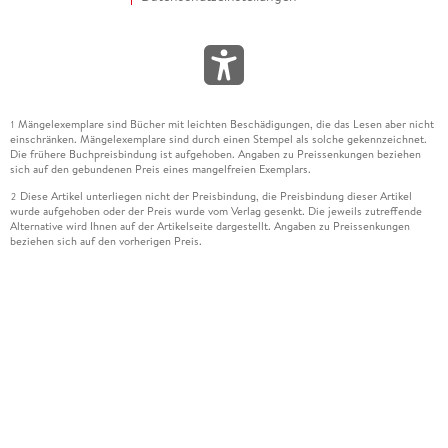
Mängelexemplare sind Bücher mit leichten Beschädigungen, die das Lesen aber nicht
1
einschränken. Mängelexemplare sind durch einen Stempel als solche gekennzeichnet.
Die frühere Buchpreisbindung ist aufgehoben. Angaben zu Preissenkungen beziehen
sich auf den gebundenen Preis eines mangelfreien Exemplars.
Diese Artikel unterliegen nicht der Preisbindung, die Preisbindung dieser Artikel
2
wurde aufgehoben oder der Preis wurde vom Verlag gesenkt. Die jeweils zutreffende
Alternative wird Ihnen auf der Artikelseite dargestellt. Angaben zu Preissenkungen
beziehen sich auf den vorherigen Preis.
Durch Öffnen der Leseprobe willigen Sie ein, dass Daten an den Anbieter der
3
Leseprobe übermittelt werden.
Der gebundene Preis dieses Artikels wird nach Ablauf des auf der Artikelseite
4
dargestellten Datums vom Verlag angehoben.
Der Preisvergleich bezieht sich auf die unverbindliche Preisempfehlung (UVP) des
5
Herstellers.
Der gebundene Preis dieses Artikels wurde vom Verlag gesenkt. Angaben zu
6
Preissenkungen beziehen sich auf den vorherigen Preis.
Die Preisbindung dieses Artikels wurde aufgehoben. Angaben zu Preissenkungen
7