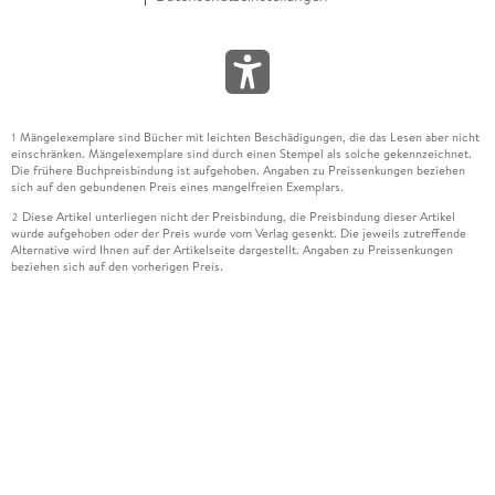
Mängelexemplare sind Bücher mit leichten Beschädigungen, die das Lesen aber nicht
1
einschränken. Mängelexemplare sind durch einen Stempel als solche gekennzeichnet.
Die frühere Buchpreisbindung ist aufgehoben. Angaben zu Preissenkungen beziehen
sich auf den gebundenen Preis eines mangelfreien Exemplars.
Diese Artikel unterliegen nicht der Preisbindung, die Preisbindung dieser Artikel
2
wurde aufgehoben oder der Preis wurde vom Verlag gesenkt. Die jeweils zutreffende
Alternative wird Ihnen auf der Artikelseite dargestellt. Angaben zu Preissenkungen
beziehen sich auf den vorherigen Preis.
Durch Öffnen der Leseprobe willigen Sie ein, dass Daten an den Anbieter der
3
Leseprobe übermittelt werden.
Der gebundene Preis dieses Artikels wird nach Ablauf des auf der Artikelseite
4
dargestellten Datums vom Verlag angehoben.
Der Preisvergleich bezieht sich auf die unverbindliche Preisempfehlung (UVP) des
5
Herstellers.
Der gebundene Preis dieses Artikels wurde vom Verlag gesenkt. Angaben zu
6
Preissenkungen beziehen sich auf den vorherigen Preis.
Die Preisbindung dieses Artikels wurde aufgehoben. Angaben zu Preissenkungen
7