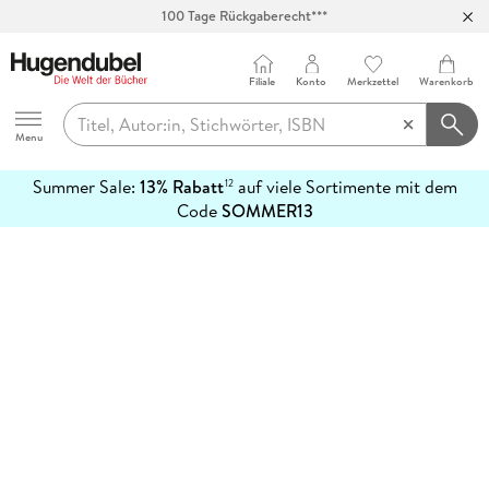
100 Tage Rückgaberecht***
Abholung in über 100 Filialen
Filiale
Konto
Merkzettel
Warenkorb
Hugendubel
Menu
Summer Sale:
13% Rabatt
auf viele Sortimente mit dem
12
mehr
Code
SOMMER13
erfahren