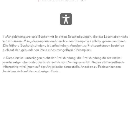
Mängelexemplare sind Bücher mit leichten Beschädigungen, die das Lesen aber nicht
1
einschränken. Mängelexemplare sind durch einen Stempel als solche gekennzeichnet.
Die frühere Buchpreisbindung ist aufgehoben. Angaben zu Preissenkungen beziehen
sich auf den gebundenen Preis eines mangelfreien Exemplars.
Diese Artikel unterliegen nicht der Preisbindung, die Preisbindung dieser Artikel
2
wurde aufgehoben oder der Preis wurde vom Verlag gesenkt. Die jeweils zutreffende
Alternative wird Ihnen auf der Artikelseite dargestellt. Angaben zu Preissenkungen
beziehen sich auf den vorherigen Preis.
Durch Öffnen der Leseprobe willigen Sie ein, dass Daten an den Anbieter der
3
Leseprobe übermittelt werden.
Der gebundene Preis dieses Artikels wird nach Ablauf des auf der Artikelseite
4
dargestellten Datums vom Verlag angehoben.
Der Preisvergleich bezieht sich auf die unverbindliche Preisempfehlung (UVP) des
5
Herstellers.
Der gebundene Preis dieses Artikels wurde vom Verlag gesenkt. Angaben zu
6
Preissenkungen beziehen sich auf den vorherigen Preis.
Die Preisbindung dieses Artikels wurde aufgehoben. Angaben zu Preissenkungen
7