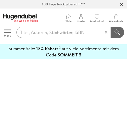
100 Tage Rückgaberecht***
Abholung in über 100 Filialen
Filiale
Konto
Merkzettel
Warenkorb
Hugendubel
Menu
Summer Sale:
13% Rabatt
auf viele Sortimente mit dem
12
mehr
Code
SOMMER13
erfahren