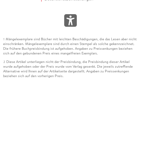
Mängelexemplare sind Bücher mit leichten Beschädigungen, die das Lesen aber nicht
1
einschränken. Mängelexemplare sind durch einen Stempel als solche gekennzeichnet.
Die frühere Buchpreisbindung ist aufgehoben. Angaben zu Preissenkungen beziehen
sich auf den gebundenen Preis eines mangelfreien Exemplars.
Diese Artikel unterliegen nicht der Preisbindung, die Preisbindung dieser Artikel
2
wurde aufgehoben oder der Preis wurde vom Verlag gesenkt. Die jeweils zutreffende
Alternative wird Ihnen auf der Artikelseite dargestellt. Angaben zu Preissenkungen
beziehen sich auf den vorherigen Preis.
Durch Öffnen der Leseprobe willigen Sie ein, dass Daten an den Anbieter der
3
Leseprobe übermittelt werden.
Der gebundene Preis dieses Artikels wird nach Ablauf des auf der Artikelseite
4
dargestellten Datums vom Verlag angehoben.
Der Preisvergleich bezieht sich auf die unverbindliche Preisempfehlung (UVP) des
5
Herstellers.
Der gebundene Preis dieses Artikels wurde vom Verlag gesenkt. Angaben zu
6
Preissenkungen beziehen sich auf den vorherigen Preis.
Die Preisbindung dieses Artikels wurde aufgehoben. Angaben zu Preissenkungen
7