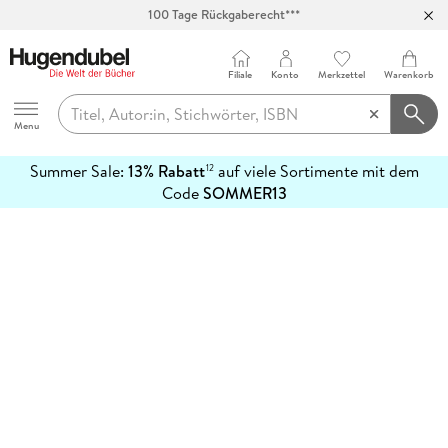
100 Tage Rückgaberecht***
Abholung in über 100 Filialen
Filiale
Konto
Merkzettel
Warenkorb
Hugendubel
Menu
Summer Sale:
13% Rabatt
auf viele Sortimente mit dem
12
mehr
Code
SOMMER13
erfahren