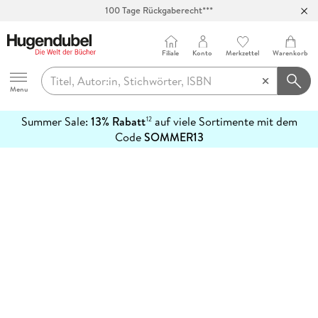
100 Tage Rückgaberecht***
Abholung in über 100 Filialen
Filiale
Konto
Merkzettel
Warenkorb
Hugendubel
Menu
Summer Sale:
13% Rabatt
auf viele Sortimente mit dem
12
mehr
Code
SOMMER13
erfahren