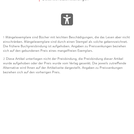
Mängelexemplare sind Bücher mit leichten Beschädigungen, die das Lesen aber nicht
1
einschränken. Mängelexemplare sind durch einen Stempel als solche gekennzeichnet.
Die frühere Buchpreisbindung ist aufgehoben. Angaben zu Preissenkungen beziehen
sich auf den gebundenen Preis eines mangelfreien Exemplars.
Diese Artikel unterliegen nicht der Preisbindung, die Preisbindung dieser Artikel
2
wurde aufgehoben oder der Preis wurde vom Verlag gesenkt. Die jeweils zutreffende
Alternative wird Ihnen auf der Artikelseite dargestellt. Angaben zu Preissenkungen
beziehen sich auf den vorherigen Preis.
Durch Öffnen der Leseprobe willigen Sie ein, dass Daten an den Anbieter der
3
Leseprobe übermittelt werden.
Der gebundene Preis dieses Artikels wird nach Ablauf des auf der Artikelseite
4
dargestellten Datums vom Verlag angehoben.
Der Preisvergleich bezieht sich auf die unverbindliche Preisempfehlung (UVP) des
5
Herstellers.
Der gebundene Preis dieses Artikels wurde vom Verlag gesenkt. Angaben zu
6
Preissenkungen beziehen sich auf den vorherigen Preis.
Die Preisbindung dieses Artikels wurde aufgehoben. Angaben zu Preissenkungen
7