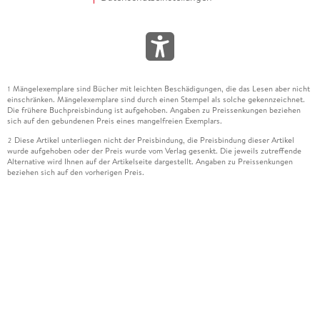
Mängelexemplare sind Bücher mit leichten Beschädigungen, die das Lesen aber nicht
1
einschränken. Mängelexemplare sind durch einen Stempel als solche gekennzeichnet.
Die frühere Buchpreisbindung ist aufgehoben. Angaben zu Preissenkungen beziehen
sich auf den gebundenen Preis eines mangelfreien Exemplars.
Diese Artikel unterliegen nicht der Preisbindung, die Preisbindung dieser Artikel
2
wurde aufgehoben oder der Preis wurde vom Verlag gesenkt. Die jeweils zutreffende
Alternative wird Ihnen auf der Artikelseite dargestellt. Angaben zu Preissenkungen
beziehen sich auf den vorherigen Preis.
Durch Öffnen der Leseprobe willigen Sie ein, dass Daten an den Anbieter der
3
Leseprobe übermittelt werden.
Der gebundene Preis dieses Artikels wird nach Ablauf des auf der Artikelseite
4
dargestellten Datums vom Verlag angehoben.
Der Preisvergleich bezieht sich auf die unverbindliche Preisempfehlung (UVP) des
5
Herstellers.
Der gebundene Preis dieses Artikels wurde vom Verlag gesenkt. Angaben zu
6
Preissenkungen beziehen sich auf den vorherigen Preis.
Die Preisbindung dieses Artikels wurde aufgehoben. Angaben zu Preissenkungen
7