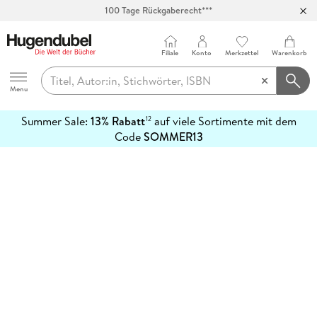
100 Tage Rückgaberecht***
Abholung in über 100 Filialen
Filiale
Konto
Merkzettel
Warenkorb
Hugendubel
Menu
Summer Sale:
13% Rabatt
auf viele Sortimente mit dem
12
mehr
Code
SOMMER13
erfahren