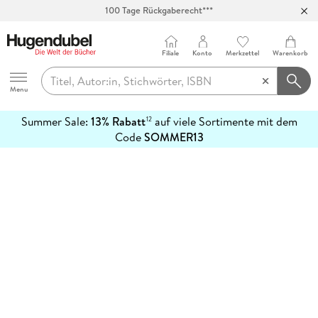
100 Tage Rückgaberecht***
Abholung in über 100 Filialen
Filiale
Konto
Merkzettel
Warenkorb
Hugendubel
Menu
Summer Sale:
13% Rabatt
auf viele Sortimente mit dem
12
mehr
Code
SOMMER13
erfahren