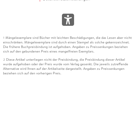
Mängelexemplare sind Bücher mit leichten Beschädigungen, die das Lesen aber nicht
1
einschränken. Mängelexemplare sind durch einen Stempel als solche gekennzeichnet.
Die frühere Buchpreisbindung ist aufgehoben. Angaben zu Preissenkungen beziehen
sich auf den gebundenen Preis eines mangelfreien Exemplars.
Diese Artikel unterliegen nicht der Preisbindung, die Preisbindung dieser Artikel
2
wurde aufgehoben oder der Preis wurde vom Verlag gesenkt. Die jeweils zutreffende
Alternative wird Ihnen auf der Artikelseite dargestellt. Angaben zu Preissenkungen
beziehen sich auf den vorherigen Preis.
Durch Öffnen der Leseprobe willigen Sie ein, dass Daten an den Anbieter der
3
Leseprobe übermittelt werden.
Der gebundene Preis dieses Artikels wird nach Ablauf des auf der Artikelseite
4
dargestellten Datums vom Verlag angehoben.
Der Preisvergleich bezieht sich auf die unverbindliche Preisempfehlung (UVP) des
5
Herstellers.
Der gebundene Preis dieses Artikels wurde vom Verlag gesenkt. Angaben zu
6
Preissenkungen beziehen sich auf den vorherigen Preis.
Die Preisbindung dieses Artikels wurde aufgehoben. Angaben zu Preissenkungen
7