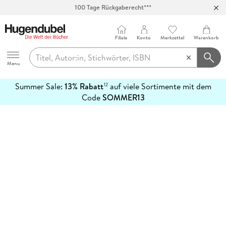
100 Tage Rückgaberecht***
Abholung in über 100 Filialen
Filiale
Konto
Merkzettel
Warenkorb
Hugendubel
Menu
Summer Sale:
13% Rabatt
auf viele Sortimente mit dem
12
mehr
Code
SOMMER13
erfahren