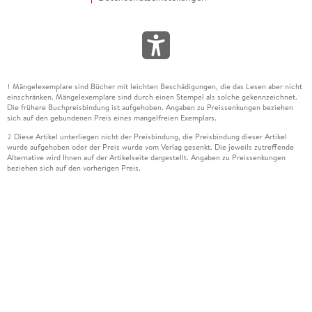
Mängelexemplare sind Bücher mit leichten Beschädigungen, die das Lesen aber nicht
1
einschränken. Mängelexemplare sind durch einen Stempel als solche gekennzeichnet.
Die frühere Buchpreisbindung ist aufgehoben. Angaben zu Preissenkungen beziehen
sich auf den gebundenen Preis eines mangelfreien Exemplars.
Diese Artikel unterliegen nicht der Preisbindung, die Preisbindung dieser Artikel
2
wurde aufgehoben oder der Preis wurde vom Verlag gesenkt. Die jeweils zutreffende
Alternative wird Ihnen auf der Artikelseite dargestellt. Angaben zu Preissenkungen
beziehen sich auf den vorherigen Preis.
Durch Öffnen der Leseprobe willigen Sie ein, dass Daten an den Anbieter der
3
Leseprobe übermittelt werden.
Der gebundene Preis dieses Artikels wird nach Ablauf des auf der Artikelseite
4
dargestellten Datums vom Verlag angehoben.
Der Preisvergleich bezieht sich auf die unverbindliche Preisempfehlung (UVP) des
5
Herstellers.
Der gebundene Preis dieses Artikels wurde vom Verlag gesenkt. Angaben zu
6
Preissenkungen beziehen sich auf den vorherigen Preis.
Die Preisbindung dieses Artikels wurde aufgehoben. Angaben zu Preissenkungen
7