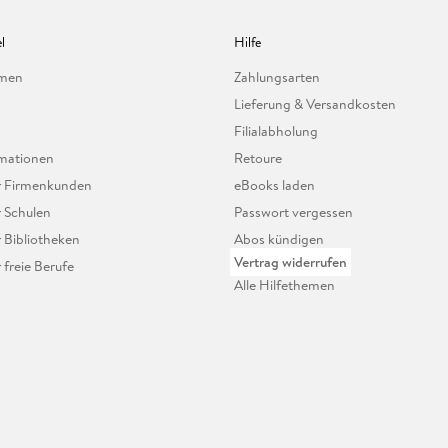
l
Hilfe
hmen
Zahlungsarten
Lieferung & Versandkosten
Filialabholung
mationen
Retoure
ür Firmenkunden
eBooks laden
r Schulen
Passwort vergessen
r Bibliotheken
Abos kündigen
Vertrag widerrufen
r freie Berufe
Alle Hilfethemen