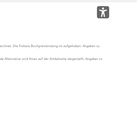
eichnet. Die frühere Buchpreisbindung ist aufgehoben. Angaben zu
e Alternative wird Ihnen auf der Artikelseite dargestellt. Angaben zu
ur Abholung mit Zahlung in der Filiale möglich. Der Gutschein ist nicht
t und das Hugendubel Hörbuch Abo. Der Gutschein ist nicht mit anderen