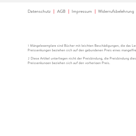
Datenschutz
AGB
Impressum
Widerrufsbelehrung
Mängelexemplare sind Bücher mit leichten Beschädigungen, die das Les
1
Preissenkungen beziehen sich auf den gebundenen Preis eines mangelfre
Diese Artikel unterliegen nicht der Preisbindung, die Preisbindung die
2
Preissenkungen beziehen sich auf den vorherigen Preis.
Durch Öffnen der Leseprobe willigen Sie ein, dass Daten an den Anbie
3
Der gebundene Preis dieses Artikels wird nach Ablauf des auf der Arti
4
Der Preisvergleich bezieht sich auf die unverbindliche Preisempfehlun
5
Der gebundene Preis dieses Artikels wurde vom Verlag gesenkt. Angabe
6
Die Preisbindung dieses Artikels wurde aufgehoben. Angaben zu Preis
7
Der gebundene Preis dieses Artikels wird nach Ablauf des auf der Arti
8
Ihr Gutschein SOMMER13 gilt bis einschließlich 10.08.2026. Sie könne
12
gültig für gesetzlich preisgebundene Artikel (deutschsprachige Bücher 
Gutscheinen und Geschenkkarten kombinierbar. Eine Barauszahlung ist ni