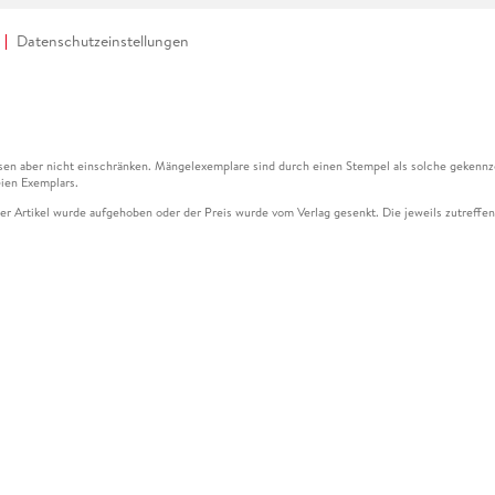
Datenschutzeinstellungen
en aber nicht einschränken. Mängelexemplare sind durch einen Stempel als solche gekennz
ien Exemplars.
ser Artikel wurde aufgehoben oder der Preis wurde vom Verlag gesenkt. Die jeweils zutreffend
ter der Leseprobe übermittelt werden.
kelseite dargestellten Datums vom Verlag angehoben.
g (UVP) des Herstellers.
n zu Preissenkungen beziehen sich auf den vorherigen Preis.
senkungen beziehen sich auf den letzten gebundenen Preis.
kelseite dargestellten Datums vom Verlag angehoben.
n den Gutschein ausschließlich online einlösen unter www.hugendubel.de. Keine Bestellung z
und eBooks) sowie für preisgebundene Kalender, tolino shine (4016621130466), tolino selec
cht möglich. Ein Weiterverkauf und der Handel des Gutscheincodes sind nicht gestattet.