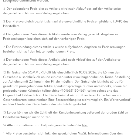
Leseprobe übermittelt werden.
Der gebundene Preis dieses Artikels wird nach Ablauf des auf der Artikelseite
4
dargestellten Datums vom Verlag angehoben.
Der Preisvergleich bezieht sich auf die unverbindliche Preisempfehlung (UVP) des
5
Herstellers.
Der gebundene Preis dieses Artikels wurde vom Verlag gesenkt. Angaben zu
6
Preissenkungen beziehen sich auf den vorherigen Preis.
Die Preisbindung dieses Artikels wurde aufgehoben. Angaben zu Preissenkungen
7
beziehen sich auf den letzten gebundenen Preis.
Der gebundene Preis dieses Artikels wird nach Ablauf des auf der Artikelseite
8
dargestellten Datums vom Verlag angehoben.
Ihr Gutschein SOMMER13 gilt bis einschließlich 10.08.2026. Sie können den
12
Gutschein ausschließlich online einlösen unter www.hugendubel.de. Keine Bestellung
zur Abholung mit Zahlung in der Filiale möglich. Der Gutschein ist nicht gültig für
gesetzlich preisgebundene Artikel (deutschsprachige Bücher und eBooks) sowie für
preisgebundene Kalender, tolino shine (4016621130466), tolino select und das
Hugendubel Hörbuch Abo. Der Gutschein ist nicht mit anderen Gutscheinen und
Geschenkkarten kombinierbar. Eine Barauszahlung ist nicht möglich. Ein Weiterverkauf
und der Handel des Gutscheincodes sind nicht gestattet.
Leider können wir die Echtheit der Kundenbewertung aufgrund der großen Zahl an
15
Einzelbewertungen nicht prüfen.
Alle Informationen zur Tiefpreisgarantie finden Sie
hier
16
Alle Preise verstehen sich inkl. der gesetzlichen MwSt. Informationen über den
*