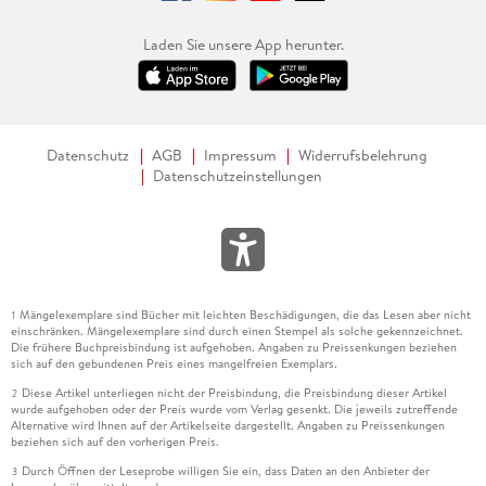
Laden Sie unsere App herunter.
Datenschutz
AGB
Impressum
Widerrufsbelehrung
Datenschutzeinstellungen
Mängelexemplare sind Bücher mit leichten Beschädigungen, die das Lesen aber nicht
1
einschränken. Mängelexemplare sind durch einen Stempel als solche gekennzeichnet.
Die frühere Buchpreisbindung ist aufgehoben. Angaben zu Preissenkungen beziehen
sich auf den gebundenen Preis eines mangelfreien Exemplars.
Diese Artikel unterliegen nicht der Preisbindung, die Preisbindung dieser Artikel
2
wurde aufgehoben oder der Preis wurde vom Verlag gesenkt. Die jeweils zutreffende
Alternative wird Ihnen auf der Artikelseite dargestellt. Angaben zu Preissenkungen
beziehen sich auf den vorherigen Preis.
Durch Öffnen der Leseprobe willigen Sie ein, dass Daten an den Anbieter der
3