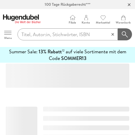
100 Tage Rückgaberecht***
Abholung in über 100 Filialen
Filiale
Konto
Merkzettel
Warenkorb
Hugendubel
Menu
Summer Sale:
13% Rabatt
auf viele Sortimente mit dem
12
mehr
Code
SOMMER13
erfahren