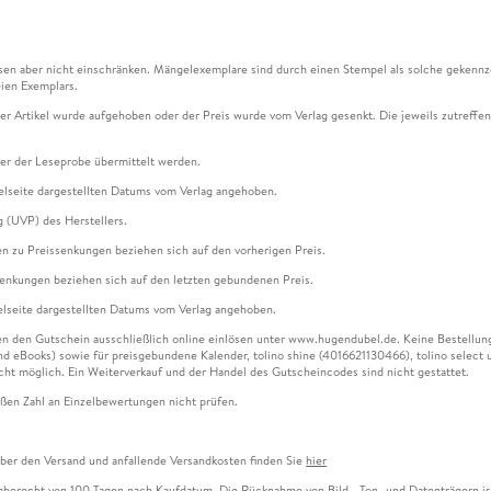
en aber nicht einschränken. Mängelexemplare sind durch einen Stempel als solche gekennz
ien Exemplars.
ser Artikel wurde aufgehoben oder der Preis wurde vom Verlag gesenkt. Die jeweils zutreffend
ter der Leseprobe übermittelt werden.
kelseite dargestellten Datums vom Verlag angehoben.
g (UVP) des Herstellers.
n zu Preissenkungen beziehen sich auf den vorherigen Preis.
senkungen beziehen sich auf den letzten gebundenen Preis.
kelseite dargestellten Datums vom Verlag angehoben.
n den Gutschein ausschließlich online einlösen unter www.hugendubel.de. Keine Bestellung z
und eBooks) sowie für preisgebundene Kalender, tolino shine (4016621130466), tolino selec
cht möglich. Ein Weiterverkauf und der Handel des Gutscheincodes sind nicht gestattet.
ßen Zahl an Einzelbewertungen nicht prüfen.
über den Versand und anfallende Versandkosten finden Sie
hier
gaberecht von 100 Tagen nach Kaufdatum. Die Rücknahme von Bild-, Ton- und Datenträgern ist 