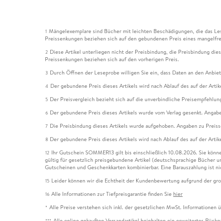
Mängelexemplare sind Bücher mit leichten Beschädigungen, die das Les
1
Preissenkungen beziehen sich auf den gebundenen Preis eines mangelfre
Diese Artikel unterliegen nicht der Preisbindung, die Preisbindung die
2
Preissenkungen beziehen sich auf den vorherigen Preis.
Durch Öffnen der Leseprobe willigen Sie ein, dass Daten an den Anbie
3
Der gebundene Preis dieses Artikels wird nach Ablauf des auf der Arti
4
Der Preisvergleich bezieht sich auf die unverbindliche Preisempfehlun
5
Der gebundene Preis dieses Artikels wurde vom Verlag gesenkt. Angabe
6
Die Preisbindung dieses Artikels wurde aufgehoben. Angaben zu Preis
7
Der gebundene Preis dieses Artikels wird nach Ablauf des auf der Arti
8
Ihr Gutschein SOMMER13 gilt bis einschließlich 10.08.2026. Sie könne
12
gültig für gesetzlich preisgebundene Artikel (deutschsprachige Bücher 
Gutscheinen und Geschenkkarten kombinierbar. Eine Barauszahlung ist ni
Leider können wir die Echtheit der Kundenbewertung aufgrund der gro
15
Alle Informationen zur Tiefpreisgarantie finden Sie
hier
16
Alle Preise verstehen sich inkl. der gesetzlichen MwSt. Informationen 
*
Alle online gekauften Versandartikel beinhalten ein erweitertes Rück
***