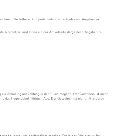
eichnet. Die frühere Buchpreisbindung ist aufgehoben. Angaben zu
e Alternative wird Ihnen auf der Artikelseite dargestellt. Angaben zu
ur Abholung mit Zahlung in der Filiale möglich. Der Gutschein ist nicht
t und das Hugendubel Hörbuch Abo. Der Gutschein ist nicht mit anderen
nur bei noch versiegelter Ware möglich. Für in der Filiale gekaufte