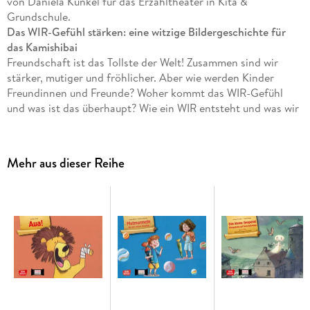
von Daniela Kunkel für das Erzähltheater in Kita &
Grundschule.
Das WIR-Gefühl stärken: eine witzige Bildergeschichte für
das Kamishibai
Freundschaft ist das Tollste der Welt! Zusammen sind wir
stärker, mutiger und fröhlicher. Aber wie werden Kinder
Freundinnen und Freunde? Woher kommt das WIR-Gefühl
und was ist das überhaupt? Wie ein WIR entsteht und was wir
tun können, wenn sich unser WIR klein und schlapp fühlt,
erzählt Daniela Kunkel in ihrer beliebten Kindergeschichte
für das Erzähltheater:
Mehr aus dieser Reihe
Das WIR-Gefühl entdecken und stärken
Ein Bilderbuch-Klassiker für das Kamishibai-Erzähltheater
Daniela Kunkels Illustrationen als stabile Bildkarten
Mit ausführlicher Textvorlage - ideal für ein pädagogisches
Angebot
Für Kinder von 5 bis 9 Jahren zum Entdecken und
Nacherzählen