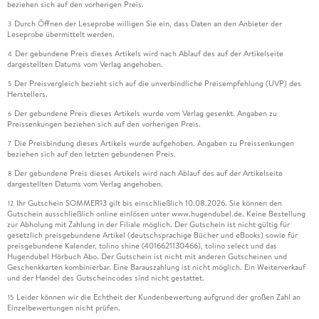
beziehen sich auf den vorherigen Preis.
Durch Öffnen der Leseprobe willigen Sie ein, dass Daten an den Anbieter der
3
Leseprobe übermittelt werden.
Der gebundene Preis dieses Artikels wird nach Ablauf des auf der Artikelseite
4
dargestellten Datums vom Verlag angehoben.
Der Preisvergleich bezieht sich auf die unverbindliche Preisempfehlung (UVP) des
5
Herstellers.
Der gebundene Preis dieses Artikels wurde vom Verlag gesenkt. Angaben zu
6
Preissenkungen beziehen sich auf den vorherigen Preis.
Die Preisbindung dieses Artikels wurde aufgehoben. Angaben zu Preissenkungen
7
beziehen sich auf den letzten gebundenen Preis.
Der gebundene Preis dieses Artikels wird nach Ablauf des auf der Artikelseite
8
dargestellten Datums vom Verlag angehoben.
Ihr Gutschein SOMMER13 gilt bis einschließlich 10.08.2026. Sie können den
12
Gutschein ausschließlich online einlösen unter www.hugendubel.de. Keine Bestellung
zur Abholung mit Zahlung in der Filiale möglich. Der Gutschein ist nicht gültig für
gesetzlich preisgebundene Artikel (deutschsprachige Bücher und eBooks) sowie für
preisgebundene Kalender, tolino shine (4016621130466), tolino select und das
Hugendubel Hörbuch Abo. Der Gutschein ist nicht mit anderen Gutscheinen und
Geschenkkarten kombinierbar. Eine Barauszahlung ist nicht möglich. Ein Weiterverkauf
und der Handel des Gutscheincodes sind nicht gestattet.
Leider können wir die Echtheit der Kundenbewertung aufgrund der großen Zahl an
15
Einzelbewertungen nicht prüfen.