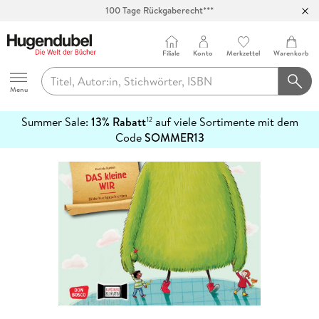
100 Tage Rückgaberecht***
Abholung in über 100 Filialen
Filiale
Konto
Merkzettel
Warenkorb
Hugendubel
Menu
Summer Sale:
13% Rabatt
auf viele Sortimente mit dem
12
mehr
Code
SOMMER13
erfahren