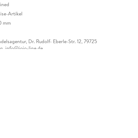
ined
se-Artikel
20 mm
elsagentur, Dr. Rudolf- Eberle-Str. 12, 79725
g, info@jojo-line.de