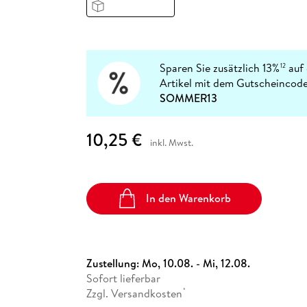
Fremdsprachige Bücher
n Lernhilfen
 Jugendbücher
eiber
Hörbuch Downloads im Bundle
cher
 Vergleich
 Puzzlezubehör
Lernen
New Adult
STABILO
Taschenbücher
hilfen
hriller
 Backen
er
lender
Ratgeber
op
hriller
Romance
Sparen Sie zusätzlich 13%
auf 
12
Sachbücher
Artikel mit dem Gutscheincode
precher:innen
SOMMER13
Science Fiction
Fremdsprachige Bücher
10,25 €
inkl. Mwst.
In den Warenkorb
Zustellung:
Mo, 10.08. - Mi, 12.08.
Sofort lieferbar
Zzgl. Versandkosten
*