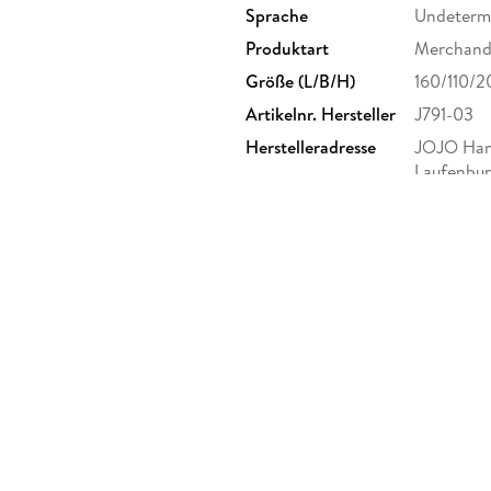
Sprache
Undeterm
Produktart
Merchandi
Größe (L/B/H)
160/110/
Artikelnr. Hersteller
J791-03
Herstelleradresse
JOJO Hand
Laufenbur