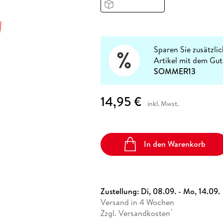
Fremdsprachige Bücher
n Lernhilfen
 Jugendbücher
eiber
Hörbuch Downloads im Bundle
cher
 Vergleich
 Puzzlezubehör
Lernen
New Adult
STABILO
Taschenbücher
hilfen
hriller
 Backen
er
lender
Ratgeber
op
hriller
Romance
Sparen Sie zusätzli
Sachbücher
Artikel mit dem Gu
precher:innen
SOMMER13
Science Fiction
Fremdsprachige Bücher
14,95 €
inkl. Mwst.
In den Warenkorb
Zustellung:
Di, 08.09. - Mo, 14.09.
Versand in 4 Wochen
Zzgl. Versandkosten
*