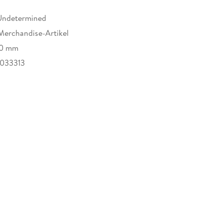
Undetermined
Merchandise-Artikel
20 mm
033313