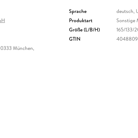
Sprache
deutsch, 
bH
Produktart
Sonstige 
Größe (L/B/H)
165/133/
GTIN
4048809
 80333 München,