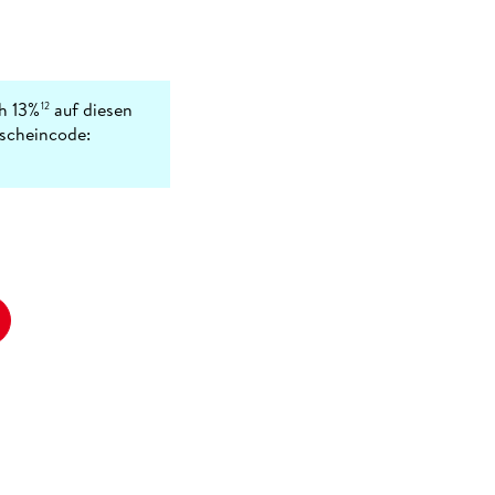
ch 13%
auf diesen
12
tscheincode: