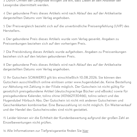
Durch Öffnen der Leseprobe willigen Sie ein, dass Daten an den Anbieter der
3
Leseprobe übermittelt werden.
Der gebundene Preis dieses Artikels wird nach Ablauf des auf der Artikelseite
4
dargestellten Datums vom Verlag angehoben.
Der Preisvergleich bezieht sich auf die unverbindliche Preisempfehlung (UVP) des
5
Herstellers.
Der gebundene Preis dieses Artikels wurde vom Verlag gesenkt. Angaben zu
6
Preissenkungen beziehen sich auf den vorherigen Preis.
Die Preisbindung dieses Artikels wurde aufgehoben. Angaben zu Preissenkungen
7
beziehen sich auf den letzten gebundenen Preis.
Der gebundene Preis dieses Artikels wird nach Ablauf des auf der Artikelseite
8
dargestellten Datums vom Verlag angehoben.
Ihr Gutschein SOMMER13 gilt bis einschließlich 10.08.2026. Sie können den
12
Gutschein ausschließlich online einlösen unter www.hugendubel.de. Keine Bestellung
zur Abholung mit Zahlung in der Filiale möglich. Der Gutschein ist nicht gültig für
gesetzlich preisgebundene Artikel (deutschsprachige Bücher und eBooks) sowie für
preisgebundene Kalender, tolino shine (4016621130466), tolino select und das
Hugendubel Hörbuch Abo. Der Gutschein ist nicht mit anderen Gutscheinen und
Geschenkkarten kombinierbar. Eine Barauszahlung ist nicht möglich. Ein Weiterverkauf
und der Handel des Gutscheincodes sind nicht gestattet.
Leider können wir die Echtheit der Kundenbewertung aufgrund der großen Zahl an
15
Einzelbewertungen nicht prüfen.
Alle Informationen zur Tiefpreisgarantie finden Sie
hier
16