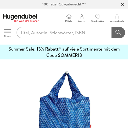
100 Tage Rückgaberecht***
Abholung in über 100 Filialen
Filiale
Konto
Merkzettel
Warenkorb
Hugendubel
Menu
Summer Sale:
13% Rabatt
auf viele Sortimente mit dem
12
mehr
Code
SOMMER13
erfahren