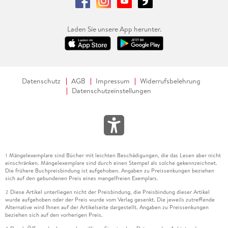
Laden Sie unsere App herunter.
Datenschutz
AGB
Impressum
Widerrufsbelehrung
Datenschutzeinstellungen
Mängelexemplare sind Bücher mit leichten Beschädigungen, die das Lesen aber nicht
1
einschränken. Mängelexemplare sind durch einen Stempel als solche gekennzeichnet.
Die frühere Buchpreisbindung ist aufgehoben. Angaben zu Preissenkungen beziehen
sich auf den gebundenen Preis eines mangelfreien Exemplars.
Diese Artikel unterliegen nicht der Preisbindung, die Preisbindung dieser Artikel
2
wurde aufgehoben oder der Preis wurde vom Verlag gesenkt. Die jeweils zutreffende
Alternative wird Ihnen auf der Artikelseite dargestellt. Angaben zu Preissenkungen
beziehen sich auf den vorherigen Preis.