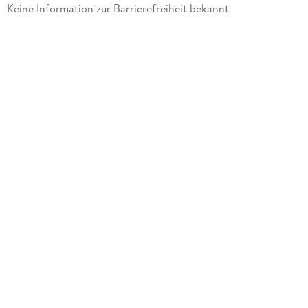
Gewicht
Keine Information zur Barrierefreiheit bekannt
47 g
Größe (L/B/H)
131/100/27 mm
Artikelnr. Hersteller
2039363
GTIN
4048809035546
Herstelleradresse
Cedon, Gabelsbergerstr. 17, 80333 München,
retailer@cedon.de