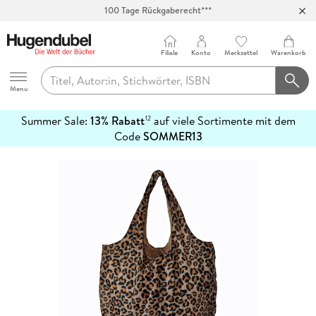
100 Tage Rückgaberecht***
Abholung in über 100 Filialen
Filiale
Konto
Merkzettel
Warenkorb
Hugendubel
Menu
Summer Sale:
13% Rabatt
auf viele Sortimente mit dem
12
mehr
Code
SOMMER13
erfahren