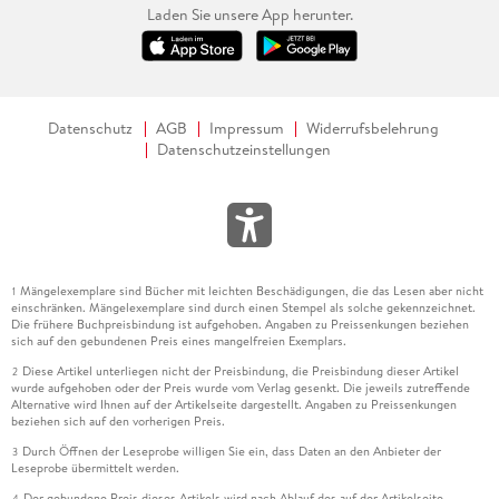
Laden Sie unsere App herunter.
Datenschutz
AGB
Impressum
Widerrufsbelehrung
Datenschutzeinstellungen
Mängelexemplare sind Bücher mit leichten Beschädigungen, die das Lesen aber nicht
1
einschränken. Mängelexemplare sind durch einen Stempel als solche gekennzeichnet.
Die frühere Buchpreisbindung ist aufgehoben. Angaben zu Preissenkungen beziehen
sich auf den gebundenen Preis eines mangelfreien Exemplars.
Diese Artikel unterliegen nicht der Preisbindung, die Preisbindung dieser Artikel
2
wurde aufgehoben oder der Preis wurde vom Verlag gesenkt. Die jeweils zutreffende
Alternative wird Ihnen auf der Artikelseite dargestellt. Angaben zu Preissenkungen
beziehen sich auf den vorherigen Preis.
Durch Öffnen der Leseprobe willigen Sie ein, dass Daten an den Anbieter der
3
Leseprobe übermittelt werden.
Der gebundene Preis dieses Artikels wird nach Ablauf des auf der Artikelseite
4