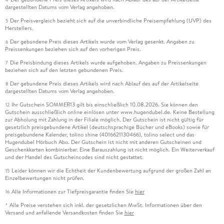
dargestellten Datums vom Verlag angehoben.
Der Preisvergleich bezieht sich auf die unverbindliche Preisempfehlung (UVP) des
5
Herstellers.
Der gebundene Preis dieses Artikels wurde vom Verlag gesenkt. Angaben zu
6
Preissenkungen beziehen sich auf den vorherigen Preis.
Die Preisbindung dieses Artikels wurde aufgehoben. Angaben zu Preissenkungen
7
beziehen sich auf den letzten gebundenen Preis.
Der gebundene Preis dieses Artikels wird nach Ablauf des auf der Artikelseite
8
dargestellten Datums vom Verlag angehoben.
Ihr Gutschein SOMMER13 gilt bis einschließlich 10.08.2026. Sie können den
12
Gutschein ausschließlich online einlösen unter www.hugendubel.de. Keine Bestellung
zur Abholung mit Zahlung in der Filiale möglich. Der Gutschein ist nicht gültig für
gesetzlich preisgebundene Artikel (deutschsprachige Bücher und eBooks) sowie für
preisgebundene Kalender, tolino shine (4016621130466), tolino select und das
Hugendubel Hörbuch Abo. Der Gutschein ist nicht mit anderen Gutscheinen und
Geschenkkarten kombinierbar. Eine Barauszahlung ist nicht möglich. Ein Weiterverkauf
und der Handel des Gutscheincodes sind nicht gestattet.
Leider können wir die Echtheit der Kundenbewertung aufgrund der großen Zahl an
15
Einzelbewertungen nicht prüfen.
Alle Informationen zur Tiefpreisgarantie finden Sie
hier
16
Alle Preise verstehen sich inkl. der gesetzlichen MwSt. Informationen über den
*
Versand und anfallende Versandkosten finden Sie
hier