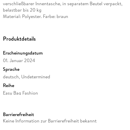
verschließbarer Innentasche, in separatem Beutel verpackt,
belastbar bis 20 kg
Material: Polyester. Farbe: braun
Produktdetails
Erscheinungsdatum
01. Januar 2024
Sprache
deutsch, Undetermined
Reihe
Easy Bag Fashion
Verlag/Hersteller
CEDON MuseumsShops GmbH
Barrierefreiheit
Produktart
Keine Information zur Barrierefreiheit bekannt
Sonstige Merchandise-Artikel