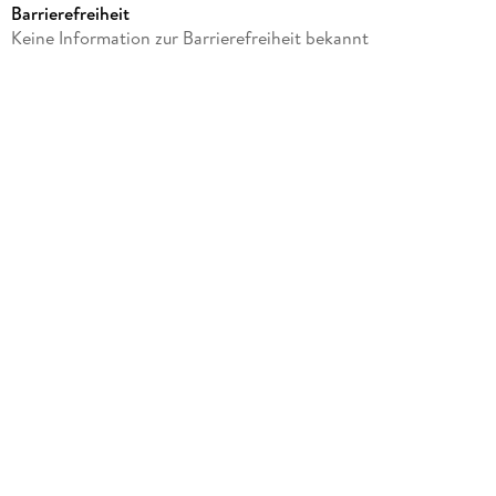
Barrierefreiheit
Gewicht
Keine Information zur Barrierefreiheit bekannt
44 g
Größe (L/B/H)
120/110/25 mm
Artikelnr. Hersteller
2039366
GTIN
4048809035577
Herstelleradresse
Cedon, Gabelsbergerstr. 17, 80333 München,
retailer@cedon.de