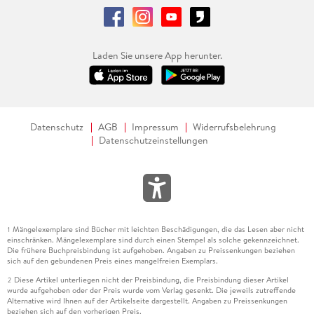
Laden Sie unsere App herunter.
Datenschutz
AGB
Impressum
Widerrufsbelehrung
Datenschutzeinstellungen
Mängelexemplare sind Bücher mit leichten Beschädigungen, die das Lesen aber nicht
1
einschränken. Mängelexemplare sind durch einen Stempel als solche gekennzeichnet.
Die frühere Buchpreisbindung ist aufgehoben. Angaben zu Preissenkungen beziehen
sich auf den gebundenen Preis eines mangelfreien Exemplars.
Diese Artikel unterliegen nicht der Preisbindung, die Preisbindung dieser Artikel
2
wurde aufgehoben oder der Preis wurde vom Verlag gesenkt. Die jeweils zutreffende
Alternative wird Ihnen auf der Artikelseite dargestellt. Angaben zu Preissenkungen
beziehen sich auf den vorherigen Preis.