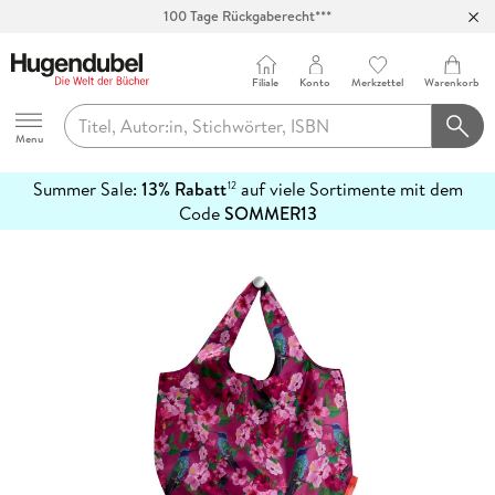
100 Tage Rückgaberecht***
Abholung in über 100 Filialen
Filiale
Konto
Merkzettel
Warenkorb
Hugendubel
Menu
Summer Sale:
13% Rabatt
auf viele Sortimente mit dem
12
mehr
Code
SOMMER13
erfahren