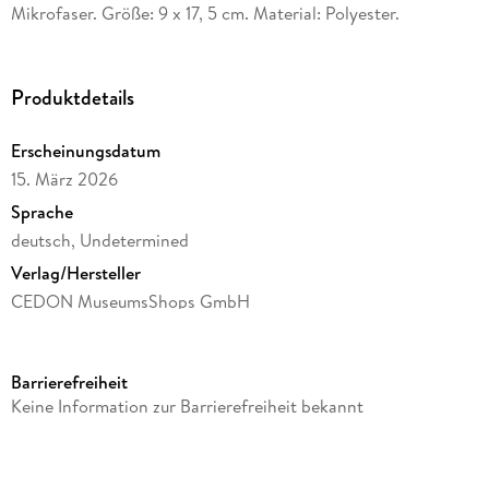
Mikrofaser. Größe: 9 x 17, 5 cm. Material: Polyester.
Produktdetails
Erscheinungsdatum
15. März 2026
Sprache
deutsch, Undetermined
Verlag/Hersteller
CEDON MuseumsShops GmbH
Produktart
Sonstige Merchandise-Artikel
Barrierefreiheit
Gewicht
Keine Information zur Barrierefreiheit bekannt
15 g
Größe (L/B/H)
206/100/15 mm