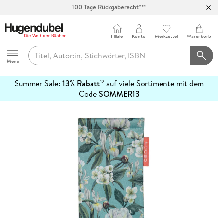
100 Tage Rückgaberecht***
Abholung in über 100 Filialen
Filiale
Konto
Merkzettel
Warenkorb
Hugendubel
Menu
Summer Sale:
13% Rabatt
auf viele Sortimente mit dem
12
mehr
Code
SOMMER13
erfahren