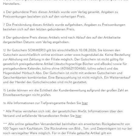
Herstellers.
Der gebundene Preis dieses Artikels wurde vom Verlag gesenkt. Angaben zu
6
Preissenkungen beziehen sich auf den vorherigen Preis.
Die Preisbindung dieses Artikels wurde aufgehoben. Angaben zu Preissenkungen
7
beziehen sich auf den letzten gebundenen Preis.
Der gebundene Preis dieses Artikels wird nach Ablauf des auf der Artikelseite
8
dargestellten Datums vom Verlag angehoben.
Ihr Gutschein SOMMER13 gilt bis einschließlich 10.08.2026. Sie können den
12
Gutschein ausschließlich online einlösen unter www.hugendubel.de. Keine Bestellung
zur Abholung mit Zahlung in der Filiale möglich. Der Gutschein ist nicht gültig für
gesetzlich preisgebundene Artikel (deutschsprachige Bücher und eBooks) sowie für
preisgebundene Kalender, tolino shine (4016621130466), tolino select und das
Hugendubel Hörbuch Abo. Der Gutschein ist nicht mit anderen Gutscheinen und
Geschenkkarten kombinierbar. Eine Barauszahlung ist nicht möglich. Ein Weiterverkauf
und der Handel des Gutscheincodes sind nicht gestattet.
Leider können wir die Echtheit der Kundenbewertung aufgrund der großen Zahl an
15
Einzelbewertungen nicht prüfen.
Alle Informationen zur Tiefpreisgarantie finden Sie
hier
16
Alle Preise verstehen sich inkl. der gesetzlichen MwSt. Informationen über den
*
Versand und anfallende Versandkosten finden Sie
hier
Alle online gekauften Versandartikel beinhalten ein erweitertes Rückgaberecht von
***
100 Tagen nach Kaufdatum. Die Rücknahme von Bild-, Ton- und Datenträgern ist nur bei
noch versiegelter Ware möglich. Für in der Filiale gekaufte Artikel gilt ein