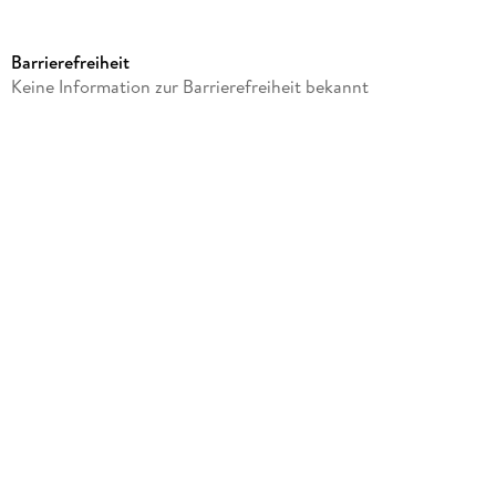
Produktart
Sonstige Merchandise-Artikel
Barrierefreiheit
Gewicht
Keine Information zur Barrierefreiheit bekannt
620 g
Größe (L/B/H)
40/240/330 mm
Artikelnr. Hersteller
2036843
GTIN
4048809031906
Herstelleradresse
Cedon Museumshops, Gabelsbergerstr. 17, 80333 München,
service@cedon.de