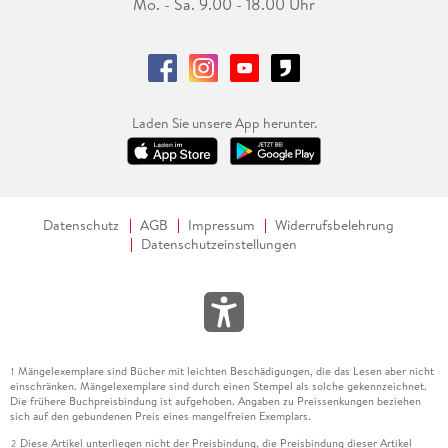
Mo. - Sa. 9.00 - 18.00 Uhr
Laden Sie unsere App herunter.
Datenschutz
AGB
Impressum
Widerrufsbelehrung
Datenschutzeinstellungen
Mängelexemplare sind Bücher mit leichten Beschädigungen, die das Lesen aber nicht
1
einschränken. Mängelexemplare sind durch einen Stempel als solche gekennzeichnet.
Die frühere Buchpreisbindung ist aufgehoben. Angaben zu Preissenkungen beziehen
sich auf den gebundenen Preis eines mangelfreien Exemplars.
Diese Artikel unterliegen nicht der Preisbindung, die Preisbindung dieser Artikel
2