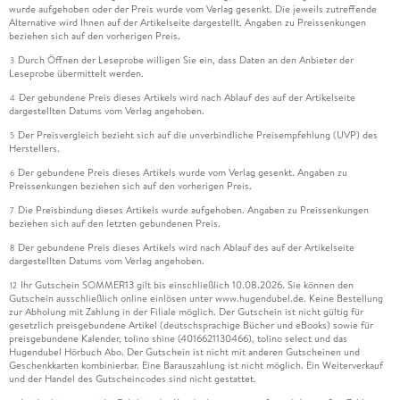
wurde aufgehoben oder der Preis wurde vom Verlag gesenkt. Die jeweils zutreffende
Alternative wird Ihnen auf der Artikelseite dargestellt. Angaben zu Preissenkungen
beziehen sich auf den vorherigen Preis.
Durch Öffnen der Leseprobe willigen Sie ein, dass Daten an den Anbieter der
3
Leseprobe übermittelt werden.
Der gebundene Preis dieses Artikels wird nach Ablauf des auf der Artikelseite
4
dargestellten Datums vom Verlag angehoben.
Der Preisvergleich bezieht sich auf die unverbindliche Preisempfehlung (UVP) des
5
Herstellers.
Der gebundene Preis dieses Artikels wurde vom Verlag gesenkt. Angaben zu
6
Preissenkungen beziehen sich auf den vorherigen Preis.
Die Preisbindung dieses Artikels wurde aufgehoben. Angaben zu Preissenkungen
7
beziehen sich auf den letzten gebundenen Preis.
Der gebundene Preis dieses Artikels wird nach Ablauf des auf der Artikelseite
8
dargestellten Datums vom Verlag angehoben.
Ihr Gutschein SOMMER13 gilt bis einschließlich 10.08.2026. Sie können den
12
Gutschein ausschließlich online einlösen unter www.hugendubel.de. Keine Bestellung
zur Abholung mit Zahlung in der Filiale möglich. Der Gutschein ist nicht gültig für
gesetzlich preisgebundene Artikel (deutschsprachige Bücher und eBooks) sowie für
preisgebundene Kalender, tolino shine (4016621130466), tolino select und das
Hugendubel Hörbuch Abo. Der Gutschein ist nicht mit anderen Gutscheinen und
Geschenkkarten kombinierbar. Eine Barauszahlung ist nicht möglich. Ein Weiterverkauf
und der Handel des Gutscheincodes sind nicht gestattet.