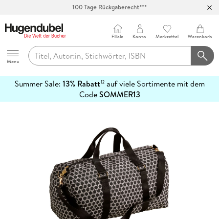
100 Tage Rückgaberecht***
Abholung in über 100 Filialen
Filiale
Konto
Merkzettel
Warenkorb
Hugendubel
Menu
Summer Sale:
13% Rabatt
auf viele Sortimente mit dem
12
mehr
Code
SOMMER13
erfahren