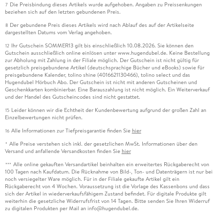
Die Preisbindung dieses Artikels wurde aufgehoben. Angaben zu Preissenkungen
7
beziehen sich auf den letzten gebundenen Preis.
Der gebundene Preis dieses Artikels wird nach Ablauf des auf der Artikelseite
8
dargestellten Datums vom Verlag angehoben.
Ihr Gutschein SOMMER13 gilt bis einschließlich 10.08.2026. Sie können den
12
Gutschein ausschließlich online einlösen unter www.hugendubel.de. Keine Bestellung
zur Abholung mit Zahlung in der Filiale möglich. Der Gutschein ist nicht gültig für
gesetzlich preisgebundene Artikel (deutschsprachige Bücher und eBooks) sowie für
preisgebundene Kalender, tolino shine (4016621130466), tolino select und das
Hugendubel Hörbuch Abo. Der Gutschein ist nicht mit anderen Gutscheinen und
Geschenkkarten kombinierbar. Eine Barauszahlung ist nicht möglich. Ein Weiterverkauf
und der Handel des Gutscheincodes sind nicht gestattet.
Leider können wir die Echtheit der Kundenbewertung aufgrund der großen Zahl an
15
Einzelbewertungen nicht prüfen.
Alle Informationen zur Tiefpreisgarantie finden Sie
hier
16
Alle Preise verstehen sich inkl. der gesetzlichen MwSt. Informationen über den
*
Versand und anfallende Versandkosten finden Sie
hier
Alle online gekauften Versandartikel beinhalten ein erweitertes Rückgaberecht von
***
100 Tagen nach Kaufdatum. Die Rücknahme von Bild-, Ton- und Datenträgern ist nur bei
noch versiegelter Ware möglich. Für in der Filiale gekaufte Artikel gilt ein
Rückgaberecht von 4 Wochen. Voraussetzung ist die Vorlage des Kassenbons und dass
sich der Artikel in wiederverkaufsfähigem Zustand befindet. Für digitale Produkte gilt
weiterhin die gesetzliche Widerrufsfrist von 14 Tagen. Bitte senden Sie Ihren Widerruf
zu digitalen Produkten per Mail an info@hugendubel.de.