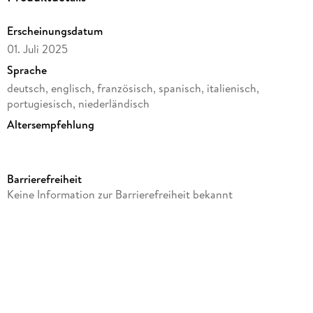
Erscheinungsdatum
01. Juli 2025
Sprache
deutsch, englisch, französisch, spanisch, italienisch,
portugiesisch, niederländisch
Altersempfehlung
ab 3 Jahre
Verlag/Hersteller
Barrierefreiheit
Triton-X
Keine Information zur Barrierefreiheit bekannt
Produktart
Sonstige Merchandise-Artikel
Größe (L/B/H)
355/270/75 mm
Artikelnr. Hersteller
45117