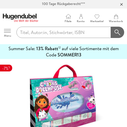
Abholung in über 100 Filialen
Filiale
Konto
Merkzettel
Warenkorb
Hugendubel
Menu
Summer Sale:
13% Rabatt
auf viele Sortimente mit dem
12
mehr
Code
SOMMER13
erfahren
5
-7%