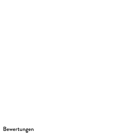
GTIN
8009233451179
Bewertungen