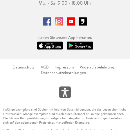
Mo. - Sa. 9.00 - 18.00 Uhr
Laden Sie unsere App herunter.
Datenschutz
AGB
Impressum
Widerrufsbelehrung
Datenschutzeinstellungen
Mängelexemplare sind Bücher mit leichten Beschädigungen, die das Lesen aber nicht
1
einschränken. Mängelexemplare sind durch einen Stempel als solche gekennzeichnet.
Die frühere Buchpreisbindung ist aufgehoben. Angaben zu Preissenkungen beziehen
sich auf den gebundenen Preis eines mangelfreien Exemplars.