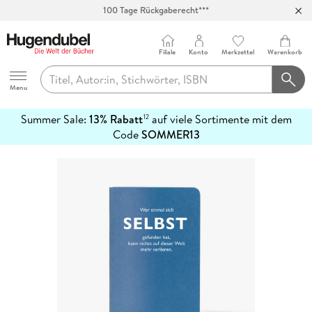
100 Tage Rückgaberecht***
Abholung in über 100 Filialen
Filiale
Konto
Merkzettel
Warenkorb
Hugendubel
Menu
Summer Sale:
13% Rabatt
auf viele Sortimente mit dem
12
mehr
Code
SOMMER13
erfahren