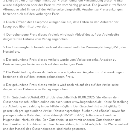
Diese Artikel unterliegen nicht der Preisbindung, die Preisbindung dieser Artikel
2
wurde aufgehoben oder der Preis wurde vom Verlag gesenkt. Die jeweils zutreffende
Alternative wird Ihnen auf der Artikelseite dargestellt. Angaben zu Preissenkungen
beziehen sich auf den vorherigen Preis.
Durch Öffnen der Leseprobe willigen Sie ein, dass Daten an den Anbieter der
3
Leseprobe übermittelt werden.
Der gebundene Preis dieses Artikels wird nach Ablauf des auf der Artikelseite
4
dargestellten Datums vom Verlag angehoben.
Der Preisvergleich bezieht sich auf die unverbindliche Preisempfehlung (UVP) des
5
Herstellers.
Der gebundene Preis dieses Artikels wurde vom Verlag gesenkt. Angaben zu
6
Preissenkungen beziehen sich auf den vorherigen Preis.
Die Preisbindung dieses Artikels wurde aufgehoben. Angaben zu Preissenkungen
7
beziehen sich auf den letzten gebundenen Preis.
Der gebundene Preis dieses Artikels wird nach Ablauf des auf der Artikelseite
8
dargestellten Datums vom Verlag angehoben.
Ihr Gutschein SOMMER13 gilt bis einschließlich 10.08.2026. Sie können den
12
Gutschein ausschließlich online einlösen unter www.hugendubel.de. Keine Bestellung
zur Abholung mit Zahlung in der Filiale möglich. Der Gutschein ist nicht gültig für
gesetzlich preisgebundene Artikel (deutschsprachige Bücher und eBooks) sowie für
preisgebundene Kalender, tolino shine (4016621130466), tolino select und das
Hugendubel Hörbuch Abo. Der Gutschein ist nicht mit anderen Gutscheinen und
Geschenkkarten kombinierbar. Eine Barauszahlung ist nicht möglich. Ein Weiterverkauf
und der Handel des Gutscheincodes sind nicht gestattet.