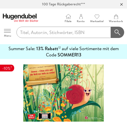
100 Tage Rückgaberecht***
Abholung in über 100 Filialen
Filiale
Konto
Merkzettel
Warenkorb
Hugendubel
Menu
Summer Sale:
13% Rabatt
auf viele Sortimente mit dem
12
mehr
Code
SOMMER13
erfahren
7
-10%