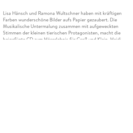
Lisa Hänsch und Ramona Wultschner haben mit kräftigen
Farben wunderschöne Bilder aufs Papier gezaubert. Die
Musikalische Untermalung zusammen mit aufgeweckten
Stimmen der kleinen tierischen Protagonisten, macht die
beigefügte CD zum Hörerlebnis für Groß und Klein. Heidi
Leenen hat ein wundervolles Mitmach-Buch für Kinder ab 4
Jahren kreiert. Emma die kleine Schnecke ist sehr
aufmerksam und so entgeht ihr nicht, dass die Tiere in ihrer
Umgebung ganz tolle Sachen machen können. Die Raupe
kann sich zu einem Schmetterling verzaubern, die Ameisen
haben eine enorme Kraft und die Frösche quaken ganz
famos. Emma will es ihnen gleichtun, aber nichts will ihr so
recht gelingen und vor dem hungrigen Igel nimmt sie lieber
gleich reißaus. Doch da trifft sie den Maulwurf und der will
eine Geschichte hören. Und da die pfiffige Emma den ganzen
Tag viel erlebt hat, gibt es viel zu erzählen. Die anderen Tiere
kommen hinzu und erfreuen sich an der Erzählkunst der
kleinen Schnecke. Kinder lernen so spielerisch, aufmerksam
zu sein und trotzdem die eigenen Fähigkeiten zu entdecken.