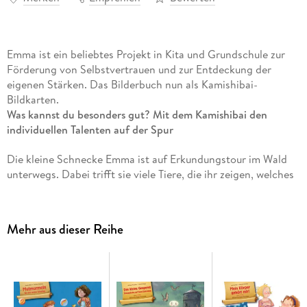
Emma ist ein beliebtes Projekt in Kita und Grundschule zur
Förderung von Selbstvertrauen und zur Entdeckung der
eigenen Stärken. Das Bilderbuch nun als Kamishibai-
Bildkarten.
Was kannst du besonders gut? Mit dem Kamishibai den
individuellen Talenten auf der Spur
Die kleine Schnecke Emma ist auf Erkundungstour im Wald
unterwegs. Dabei trifft sie viele Tiere, die ihr zeigen, welches
außergewöhnliche Talent sie haben: marschierende Ameisen,
zirpende Grillen und eine zaubernde Raupe. Erst dann merkt
Emma, dass auch sie eine außergewöhnliche Begabung hat!
Mehr aus dieser Reihe
Mit dieser Bilderbuchgeschichte für das Erzähltheater
können Kinder lernen, das eigene Selbstwertgefühl zu
stärken.