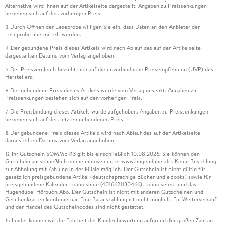
Alternative wird Ihnen auf der Artikelseite dargestellt. Angaben zu Preissenkungen
beziehen sich auf den vorherigen Preis.
Durch Öffnen der Leseprobe willigen Sie ein, dass Daten an den Anbieter der
3
Leseprobe übermittelt werden.
Der gebundene Preis dieses Artikels wird nach Ablauf des auf der Artikelseite
4
dargestellten Datums vom Verlag angehoben.
Der Preisvergleich bezieht sich auf die unverbindliche Preisempfehlung (UVP) des
5
Herstellers.
Der gebundene Preis dieses Artikels wurde vom Verlag gesenkt. Angaben zu
6
Preissenkungen beziehen sich auf den vorherigen Preis.
Die Preisbindung dieses Artikels wurde aufgehoben. Angaben zu Preissenkungen
7
beziehen sich auf den letzten gebundenen Preis.
Der gebundene Preis dieses Artikels wird nach Ablauf des auf der Artikelseite
8
dargestellten Datums vom Verlag angehoben.
Ihr Gutschein SOMMER13 gilt bis einschließlich 10.08.2026. Sie können den
12
Gutschein ausschließlich online einlösen unter www.hugendubel.de. Keine Bestellung
zur Abholung mit Zahlung in der Filiale möglich. Der Gutschein ist nicht gültig für
gesetzlich preisgebundene Artikel (deutschsprachige Bücher und eBooks) sowie für
preisgebundene Kalender, tolino shine (4016621130466), tolino select und das
Hugendubel Hörbuch Abo. Der Gutschein ist nicht mit anderen Gutscheinen und
Geschenkkarten kombinierbar. Eine Barauszahlung ist nicht möglich. Ein Weiterverkauf
und der Handel des Gutscheincodes sind nicht gestattet.
Leider können wir die Echtheit der Kundenbewertung aufgrund der großen Zahl an
15