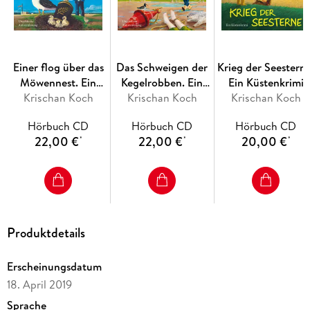
Einer flog über das
Das Schweigen der
Krieg der Seesterne
Möwennest. Ein
Kegelrobben. Ein
Ein Küstenkrimi
Krischan Koch
Küstenkrimi
Krischan Koch
Inselkrimi
Krischan Koch
Hörbuch CD
Hörbuch CD
Hörbuch CD
22,00 €
22,00 €
20,00 €
*
*
*
Produktdetails
Erscheinungsdatum
18. April 2019
Sprache