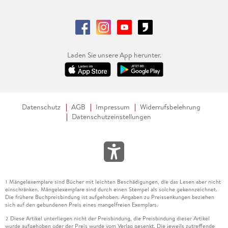
Laden Sie unsere App herunter.
Datenschutz
AGB
Impressum
Widerrufsbelehrung
Datenschutzeinstellungen
Mängelexemplare sind Bücher mit leichten Beschädigungen, die das Lesen aber nicht
1
einschränken. Mängelexemplare sind durch einen Stempel als solche gekennzeichnet.
Die frühere Buchpreisbindung ist aufgehoben. Angaben zu Preissenkungen beziehen
sich auf den gebundenen Preis eines mangelfreien Exemplars.
Diese Artikel unterliegen nicht der Preisbindung, die Preisbindung dieser Artikel
2
wurde aufgehoben oder der Preis wurde vom Verlag gesenkt. Die jeweils zutreffende