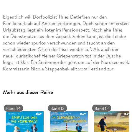
Eigentlich will Dorfpolizist Thies Detlefsen nur den
Familienurlaub auf Amrum verbringen. Doch schon am ersten
Urlaubstag liegt ein Toter im Pensionsbett. Noch ehe Thies
die Dienstmütze aus dem Gepäck ziehen kann, ist die Leiche
schon wieder spurlos verschwunden und taucht an den
verschiedensten Orten der Insel wieder auf. Als auch der
neue Touristikchef Heiner Griepenstroh tot in der Dusche
liegt, ist klar: Ein Serienmörder geht um auf der Nordseeinsel.
Kommissarin Nicole Stappenbek eilt vom Festland zur
Unterstützung herbei und auch Thies' hilfsbereite
Fredenbüller Freunde setzen mit der Fähre nach Amrum über.
Eine aufregende Jagd beginnt. Ungekürzte Lesung mit Bjarne
Mehr aus dieser Reihe
Mädel1 mp3-CD | ca. 5 h 57 min
Band 14
Band 13
Band 12