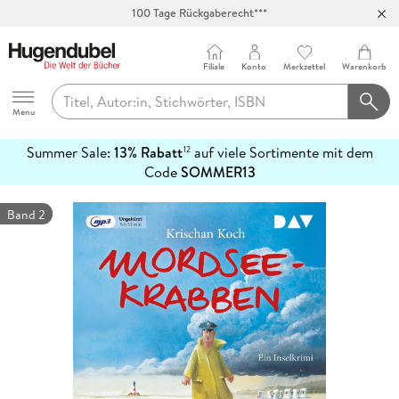
100 Tage Rückgaberecht***
Abholung in über 100 Filialen
Filiale
Konto
Merkzettel
Warenkorb
Hugendubel
Menu
Summer Sale:
13% Rabatt
auf viele Sortimente mit dem
12
mehr
Code
SOMMER13
erfahren
Band 2