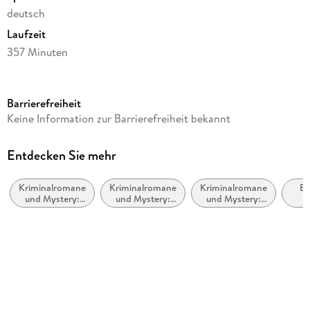
deutsch
Laufzeit
357 Minuten
Reihe
Thies Detlefsen & Nicole Stappenbek / Ein Küstenkrimi, 2
Barrierefreiheit
Autor/Autorin
Keine Information zur Barrierefreiheit bekannt
Krischan Koch
Sprecher/Sprecherin
Entdecken Sie mehr
Bjarne Mädel, Cathleen Gawlich, Julian Mehne
Kriminalromane
Kriminalromane
Kriminalromane
Be
Verlag/Hersteller
und Mystery:
und Mystery:
und Mystery:
T
Der Audio Verlag GmbH
Cosy Mystery
Humor
Polizeiarbeit &
Stof
Forensik
Reg
Audioinhalt
Hörbuch
Gewicht
69 g
Größe (L/B/H)