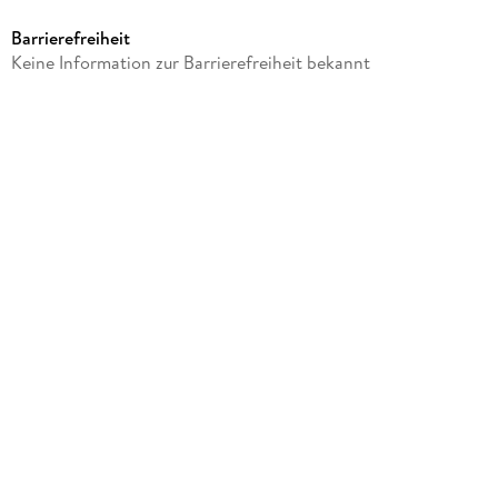
Sonstige Merchandise-Artikel
Barrierefreiheit
Gewicht
Keine Information zur Barrierefreiheit bekannt
446 g
Größe (L/B/H)
213/149/17 mm
Artikelnr. Hersteller
2039350
GTIN
4048809035416
Herstelleradresse
Cedon, Gabelsbergerstr. 17, 80333 München,
retailer@cedon.de