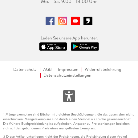
Mo. - Sa. 9.00 - 18.00 Uhr
Laden Sie unsere App herunter.
Datenschutz
AGB
Impressum
Widerrufsbelehrung
Datenschutzeinstellungen
Mängelexemplare sind Bücher mit leichten Beschädigungen, die das Lesen aber nicht
1
einschränken. Mängelexemplare sind durch einen Stempel als solche gekennzeichnet.
Die frühere Buchpreisbindung ist aufgehoben. Angaben zu Preissenkungen beziehen
sich auf den gebundenen Preis eines mangelfreien Exemplars.
Diese Artikel unterliegen nicht der Preisbindung, die Preisbindung dieser Artikel
2