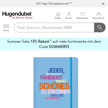
100 Tage Rückgaberecht***
Abholung in über 100 Filialen
Filiale
Konto
Merkzettel
Warenkorb
Hugendubel
Menu
Summer Sale:
13% Rabatt
auf viele Sortimente mit dem
12
mehr
Code
SOMMER13
erfahren