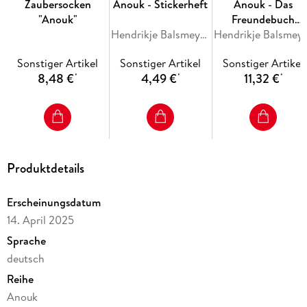
Zaubersocken
Anouk - Stickerheft
Anouk - Das
"Anouk"
Freundebuch
Hendrikje Balsmeyer, Peter Maffay
(Anouk)
Hendrikje Balsmeyer
Sonstiger Artikel
Sonstiger Artikel
Sonstiger Artikel
8,48 €
4,49 €
11,32 €
*
*
*
Produktdetails
Erscheinungsdatum
14. April 2025
Sprache
deutsch
Reihe
Anouk