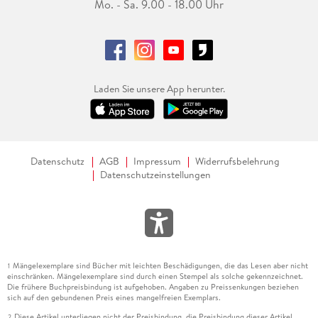
Mo. - Sa. 9.00 - 18.00 Uhr
Laden Sie unsere App herunter.
Datenschutz
AGB
Impressum
Widerrufsbelehrung
Datenschutzeinstellungen
Mängelexemplare sind Bücher mit leichten Beschädigungen, die das Lesen aber nicht
1
einschränken. Mängelexemplare sind durch einen Stempel als solche gekennzeichnet.
Die frühere Buchpreisbindung ist aufgehoben. Angaben zu Preissenkungen beziehen
sich auf den gebundenen Preis eines mangelfreien Exemplars.
Diese Artikel unterliegen nicht der Preisbindung, die Preisbindung dieser Artikel
2