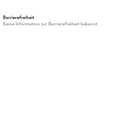
Verlag/Hersteller
sheepworld
Barrierefreiheit
Produktart
Keine Information zur Barrierefreiheit bekannt
Merchandise-Artikel
Gewicht
243 g
Größe (L/B/H)
70/70/114 mm
Artikelnr. Hersteller
73948
GTIN
4036018739485
Herstelleradresse
Sheepworld, Am Schafhügel 1, 92289 Ursensollen,
team@sheepworld.de