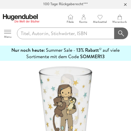
Abholung in über 100 Filialen
Filiale
Konto
Merkzettel
Warenkorb
Hugendubel
Menu
Nur noch heute:
Summer Sale -
13% Rabatt
auf viele
12
mehr
Sortimente mit dem Code
SOMMER13
erfahren