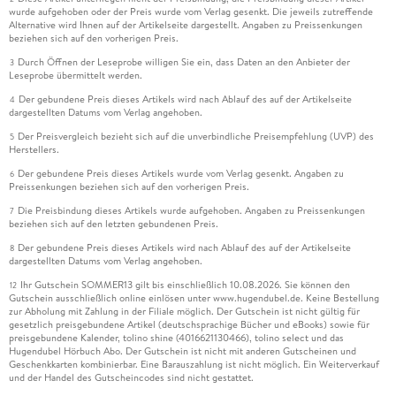
wurde aufgehoben oder der Preis wurde vom Verlag gesenkt. Die jeweils zutreffende
Alternative wird Ihnen auf der Artikelseite dargestellt. Angaben zu Preissenkungen
beziehen sich auf den vorherigen Preis.
Durch Öffnen der Leseprobe willigen Sie ein, dass Daten an den Anbieter der
3
Leseprobe übermittelt werden.
Der gebundene Preis dieses Artikels wird nach Ablauf des auf der Artikelseite
4
dargestellten Datums vom Verlag angehoben.
Der Preisvergleich bezieht sich auf die unverbindliche Preisempfehlung (UVP) des
5
Herstellers.
Der gebundene Preis dieses Artikels wurde vom Verlag gesenkt. Angaben zu
6
Preissenkungen beziehen sich auf den vorherigen Preis.
Die Preisbindung dieses Artikels wurde aufgehoben. Angaben zu Preissenkungen
7
beziehen sich auf den letzten gebundenen Preis.
Der gebundene Preis dieses Artikels wird nach Ablauf des auf der Artikelseite
8
dargestellten Datums vom Verlag angehoben.
Ihr Gutschein SOMMER13 gilt bis einschließlich 10.08.2026. Sie können den
12
Gutschein ausschließlich online einlösen unter www.hugendubel.de. Keine Bestellung
zur Abholung mit Zahlung in der Filiale möglich. Der Gutschein ist nicht gültig für
gesetzlich preisgebundene Artikel (deutschsprachige Bücher und eBooks) sowie für
preisgebundene Kalender, tolino shine (4016621130466), tolino select und das
Hugendubel Hörbuch Abo. Der Gutschein ist nicht mit anderen Gutscheinen und
Geschenkkarten kombinierbar. Eine Barauszahlung ist nicht möglich. Ein Weiterverkauf
und der Handel des Gutscheincodes sind nicht gestattet.