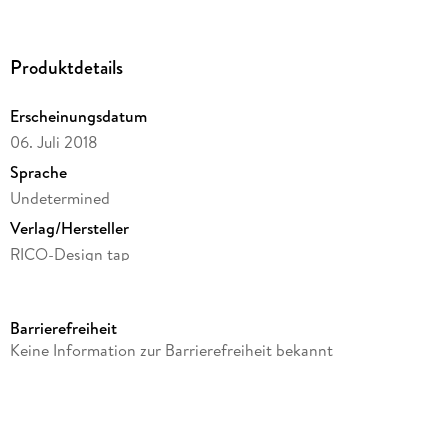
Produktdetails
Erscheinungsdatum
06. Juli 2018
Sprache
Undetermined
Verlag/Hersteller
RICO-Design tap
Produktart
Merchandise-Artikel
Barrierefreiheit
Gewicht
Keine Information zur Barrierefreiheit bekannt
44 g
Größe (L/B/H)
148/131/17 mm