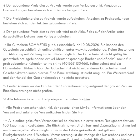
Der gebundene Preis dieses Artikels wurde vom Verlag gesenkt. Angaben zu
6
Preissenkungen beziehen sich auf den vorherigen Preis.
Die Preisbindung dieses Artikels wurde aufgehoben. Angaben zu Preissenkungen
7
beziehen sich auf den letzten gebundenen Preis.
Der gebundene Preis dieses Artikels wird nach Ablauf des auf der Artikelseite
8
dargestellten Datums vom Verlag angehoben.
Ihr Gutschein SOMMER13 gilt bis einschließlich 10.08.2026. Sie können den
12
Gutschein ausschließlich online einlösen unter www.hugendubel.de. Keine Bestellung
zur Abholung mit Zahlung in der Filiale möglich. Der Gutschein ist nicht gültig für
gesetzlich preisgebundene Artikel (deutschsprachige Bücher und eBooks) sowie für
preisgebundene Kalender, tolino shine (4016621130466), tolino select und das
Hugendubel Hörbuch Abo. Der Gutschein ist nicht mit anderen Gutscheinen und
Geschenkkarten kombinierbar. Eine Barauszahlung ist nicht möglich. Ein Weiterverkauf
und der Handel des Gutscheincodes sind nicht gestattet.
Leider können wir die Echtheit der Kundenbewertung aufgrund der großen Zahl an
15
Einzelbewertungen nicht prüfen.
Alle Informationen zur Tiefpreisgarantie finden Sie
hier
16
Alle Preise verstehen sich inkl. der gesetzlichen MwSt. Informationen über den
*
Versand und anfallende Versandkosten finden Sie
hier
Alle online gekauften Versandartikel beinhalten ein erweitertes Rückgaberecht von
***
100 Tagen nach Kaufdatum. Die Rücknahme von Bild-, Ton- und Datenträgern ist nur bei
noch versiegelter Ware möglich. Für in der Filiale gekaufte Artikel gilt ein
Rückgaberecht von 4 Wochen. Voraussetzung ist die Vorlage des Kassenbons und dass
sich der Artikel in wiederverkaufsfähigem Zustand befindet. Für digitale Produkte gilt