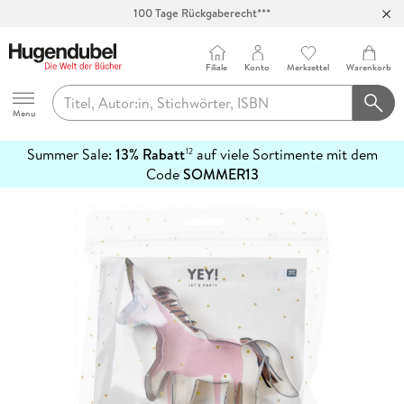
100 Tage Rückgaberecht***
Abholung in über 100 Filialen
Filiale
Konto
Merkzettel
Warenkorb
Hugendubel
Menu
Summer Sale:
13% Rabatt
auf viele Sortimente mit dem
12
mehr
Code
SOMMER13
erfahren