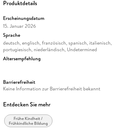
Produktdetails
Erscheinungsdatum
15. Januar 2026
Sprache
deutsch, englisch, französisch, spanisch, italienisch,
portugiesisch, niederländisch, Undetermined
Altersempfehlung
von 6 bis 99 Jahren
Reihe
Barrierefreiheit
3D Puzzles (Ravensburger)
Keine Information zur Barrierefreiheit bekannt
Verlag/Hersteller
Ravensburger Spieleverlag
Entdecken Sie mehr
Produktart
Rätsel
Frühe Kindheit /
Frühkindliche Bildung
Material
ELEKT