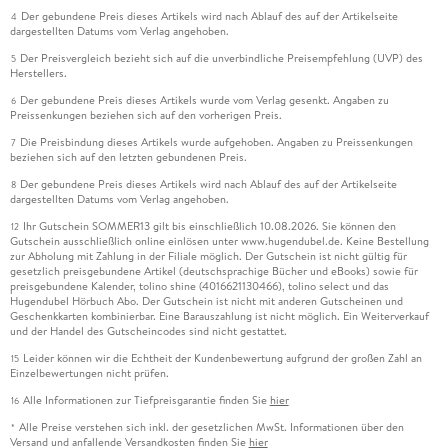
Der gebundene Preis dieses Artikels wird nach Ablauf des auf der Artikelseite
4
dargestellten Datums vom Verlag angehoben.
Der Preisvergleich bezieht sich auf die unverbindliche Preisempfehlung (UVP) des
5
Herstellers.
Der gebundene Preis dieses Artikels wurde vom Verlag gesenkt. Angaben zu
6
Preissenkungen beziehen sich auf den vorherigen Preis.
Die Preisbindung dieses Artikels wurde aufgehoben. Angaben zu Preissenkungen
7
beziehen sich auf den letzten gebundenen Preis.
Der gebundene Preis dieses Artikels wird nach Ablauf des auf der Artikelseite
8
dargestellten Datums vom Verlag angehoben.
Ihr Gutschein SOMMER13 gilt bis einschließlich 10.08.2026. Sie können den
12
Gutschein ausschließlich online einlösen unter www.hugendubel.de. Keine Bestellung
zur Abholung mit Zahlung in der Filiale möglich. Der Gutschein ist nicht gültig für
gesetzlich preisgebundene Artikel (deutschsprachige Bücher und eBooks) sowie für
preisgebundene Kalender, tolino shine (4016621130466), tolino select und das
Hugendubel Hörbuch Abo. Der Gutschein ist nicht mit anderen Gutscheinen und
Geschenkkarten kombinierbar. Eine Barauszahlung ist nicht möglich. Ein Weiterverkauf
und der Handel des Gutscheincodes sind nicht gestattet.
Leider können wir die Echtheit der Kundenbewertung aufgrund der großen Zahl an
15
Einzelbewertungen nicht prüfen.
Alle Informationen zur Tiefpreisgarantie finden Sie
hier
16
Alle Preise verstehen sich inkl. der gesetzlichen MwSt. Informationen über den
*
Versand und anfallende Versandkosten finden Sie
hier