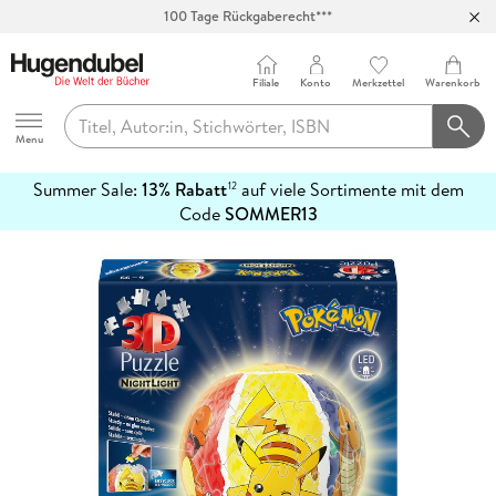
100 Tage Rückgaberecht***
Abholung in über 100 Filialen
Filiale
Konto
Merkzettel
Warenkorb
Hugendubel
Menu
Summer Sale:
13% Rabatt
auf viele Sortimente mit dem
12
mehr
Code
SOMMER13
erfahren