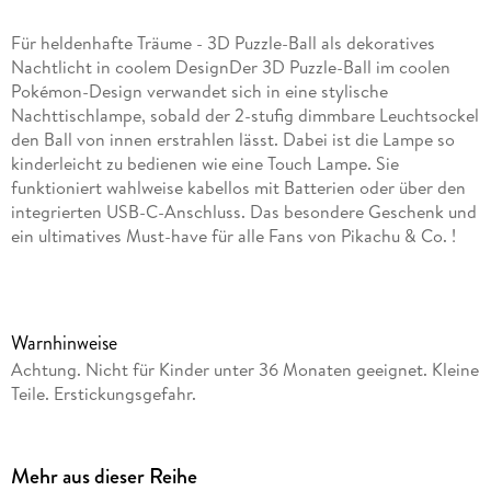
Für heldenhafte Träume - 3D Puzzle-Ball als dekoratives
Nachtlicht in coolem DesignDer 3D Puzzle-Ball im coolen
Pokémon-Design verwandet sich in eine stylische
Nachttischlampe, sobald der 2-stufig dimmbare Leuchtsockel
den Ball von innen erstrahlen lässt. Dabei ist die Lampe so
kinderleicht zu bedienen wie eine Touch Lampe. Sie
funktioniert wahlweise kabellos mit Batterien oder über den
integrierten USB-C-Anschluss. Das besondere Geschenk und
ein ultimatives Must-have für alle Fans von Pikachu & Co. !
Der Bausatz besteht aus 72 dreidimensional geformten,
nummerierten Kunststoff-Puzzleteilen, die dank Easyclick
Technology passgenau zusammenhalten - ganz ohne Kleben!
Eine bebilderte Schritt-für-Schritt-Anleitung sorgt für
Warnhinweise
dreidimensionalen Puzzlespaß mit Gelinggarantie! Zusammen
Achtung. Nicht für Kinder unter 36 Monaten geeignet. Kleine
mit dem ebenfalls im Set enthaltenen LED-Leuchtsockel im
Teile. Erstickungsgefahr.
modernen Design entsteht ein fantasievolles und ganz
besonderes Nachtlicht, das von Kindern spielend leicht
bedient werden kann. Durch Herunterdrücken des Balls
Mehr aus dieser Reihe
entsteht im Kinderzimmer eine angenehme, dezente