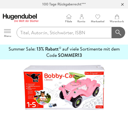
100 Tage Rückgaberecht***
Abholung in über 100 Filialen
Filiale
Konto
Merkzettel
Warenkorb
Hugendubel
Menu
Summer Sale:
13% Rabatt
auf viele Sortimente mit dem
12
mehr
Code
SOMMER13
erfahren