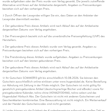
wurde aufgehoben oder der Preis wurde vom Verlag gesenkt. Die jeweils zutreffende
Alternative wird Ihnen auf der Artikelseite dargestellt. Angaben zu Preissenkungen
beziehen sich auf den vorherigen Preis.
Durch Öffnen der Leseprobe willigen Sie ein, dass Daten an den Anbieter der
3
Leseprobe übermittelt werden.
Der gebundene Preis dieses Artikels wird nach Ablauf des auf der Artikelseite
4
dargestellten Datums vom Verlag angehoben.
Der Preisvergleich bezieht sich auf die unverbindliche Preisempfehlung (UVP) des
5
Herstellers.
Der gebundene Preis dieses Artikels wurde vom Verlag gesenkt. Angaben zu
6
Preissenkungen beziehen sich auf den vorherigen Preis.
Die Preisbindung dieses Artikels wurde aufgehoben. Angaben zu Preissenkungen
7
beziehen sich auf den letzten gebundenen Preis.
Der gebundene Preis dieses Artikels wird nach Ablauf des auf der Artikelseite
8
dargestellten Datums vom Verlag angehoben.
Ihr Gutschein SOMMER13 gilt bis einschließlich 10.08.2026. Sie können den
12
Gutschein ausschließlich online einlösen unter www.hugendubel.de. Keine Bestellung
zur Abholung mit Zahlung in der Filiale möglich. Der Gutschein ist nicht gültig für
gesetzlich preisgebundene Artikel (deutschsprachige Bücher und eBooks) sowie für
preisgebundene Kalender, tolino shine (4016621130466), tolino select und das
Hugendubel Hörbuch Abo. Der Gutschein ist nicht mit anderen Gutscheinen und
Geschenkkarten kombinierbar. Eine Barauszahlung ist nicht möglich. Ein Weiterverkauf
und der Handel des Gutscheincodes sind nicht gestattet.
Leider können wir die Echtheit der Kundenbewertung aufgrund der großen Zahl an
15