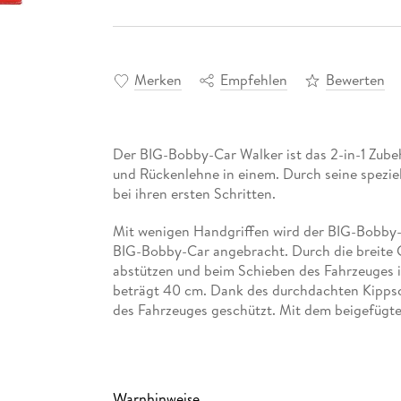
Merken
Empfehlen
Bewerten
Der BIG-Bobby-Car Walker ist das 2-in-1 Zubeh
und Rückenlehne in einem. Durch seine speziel
bei ihren ersten Schritten.
Mit wenigen Handgriffen wird der BIG-Bobby
BIG-Bobby-Car angebracht. Durch die breite G
abstützen und beim Schieben des Fahrzeuges ih
beträgt 40 cm. Dank des durchdachten Kippsc
des Fahrzeuges geschützt. Mit dem beigefügten
Gleichzeitig ist der BIG-Bobby-Car Walker al
Der BIG-Bobby-Car Walker ergänzt die breite
perfekt und passt an alle Fahrzeuge der Reihe 
Warnhinweise