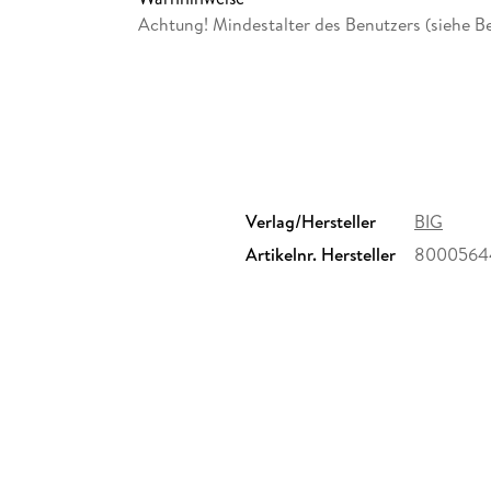
Rutscherauto aus hochwertigem, umweltfreund
Achtung! Mindestalter des Benutzers (siehe B
hergestellt. Verpackt ist die 2-in-1 Lauflernhi
Hinweisen auf Funktion und Einbau.
Verlag/Hersteller
BIG
Artikelnr. Hersteller
8000564