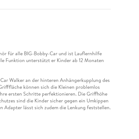
ör für alle BIG-Bobby-Car und ist Lauflernhilfe
le Funktion unterstützt er Kinder ab 12 Monaten
-Car Walker an der hinteren Anhängerkupplung des
rifffläche können sich die Kleinen problemlos
re ersten Schritte perfektionieren. Die Griffhöhe
hutzes sind die Kinder sicher gegen ein Umkippen
 Adapter lässt sich zudem die Lenkung feststellen.
s Rückenlehne für das BIG-Bobby-Car geeignet.
 Auswahl an Zubehörartikeln für das BIG-Bobby-Car
Classic- und New. Er wird wie das geliebte