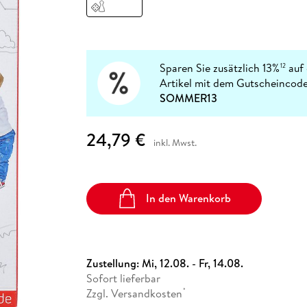
Fremdsprachige Bücher
n Lernhilfen
 Jugendbücher
eiber
Hörbuch Downloads im Bundle
cher
 Vergleich
 Puzzlezubehör
Lernen
New Adult
STABILO
Taschenbücher
hilfen
hriller
 Backen
er
lender
Ratgeber
op
hriller
Romance
Sparen Sie zusätzlich 13%
auf 
12
Sachbücher
Artikel mit dem Gutscheincode
precher:innen
SOMMER13
Science Fiction
Fremdsprachige Bücher
24,79 €
inkl. Mwst.
In den Warenkorb
Zustellung:
Mi, 12.08. - Fr, 14.08.
Sofort lieferbar
Zzgl. Versandkosten
*