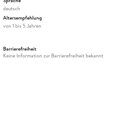
Sprache
deutsch
Altersempfehlung
von 1 bis 5 Jahren
Verlag/Hersteller
BIG
Barrierefreiheit
Produktart
Keine Information zur Barrierefreiheit bekannt
Spiel
Gewicht
962 g
Größe (L/B/H)
32/32/16 mm
Artikelnr. Hersteller
800001260
GTIN
4004943012607