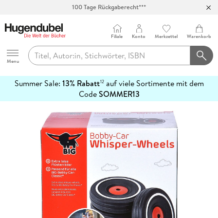
100 Tage Rückgaberecht***
Abholung in über 100 Filialen
Filiale
Konto
Merkzettel
Warenkorb
Hugendubel
Menu
Summer Sale:
13% Rabatt
auf viele Sortimente mit dem
12
mehr
Code
SOMMER13
erfahren