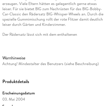
erzeugen. Viele Eltern hätten es gelegentlich gerne etwas
leiser. Für sie bietet BIG zum Nachrüsten für das BIG-Bobby-
Car-Classic den Rädersatz BIG-Whisper-Wheels an. Durch die
spezielle Gummimischung rollt der rote Flitzer damit deutlich
leiser durch Gärten und Kinderzimmer.
Der Rädersatz lässt sich mit dem enthaltenen
Montagewerkzeug an allen BIG-Bobby-Car-Classic ab
Baujahr 2000 befestigen. Hierzu müssen die Hutclips der
montierten Räder entfernt werden. Im Paket sind
Befestigungsclips sowie eine Montageanleitung enthalten.
Warnhinweise
Achtung! Mindestalter des Benutzers (siehe Beschreibung)
Produktdetails
Erscheinungsdatum
03. Mai 2004