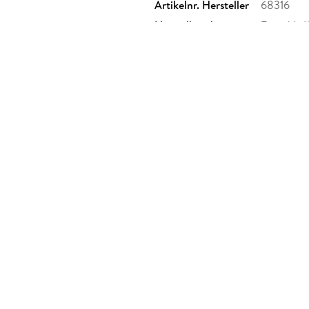
Artikelnr. Hersteller
68316
Herstelleradresse
Franckh-K
70184 Stu