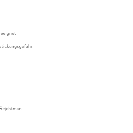
ne! Großer Spaß für alle, die es gerne logisch
ale Knobelspaß schult das räumliche
geeignet
rstickungsgefahr.
 Rejchtman