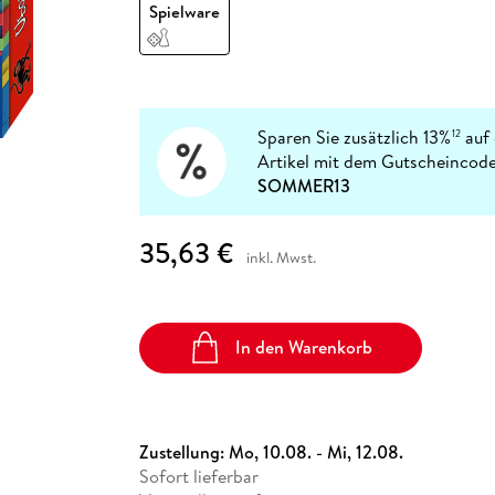
Fremdsprachige Bücher
Spielware
n Lernhilfen
 Jugendbücher
eiber
Hörbuch Downloads im Bundle
cher
 Vergleich
 Puzzlezubehör
Lernen
New Adult
STABILO
Taschenbücher
hilfen
hriller
 Backen
er
lender
Ratgeber
op
hriller
Romance
Sachbücher
Sparen Sie zusätzlich 13%
auf 
12
precher:innen
Artikel mit dem Gutscheincode
Science Fiction
SOMMER13
Fremdsprachige Bücher
35,63 €
inkl. Mwst.
In den Warenkorb
Zustellung:
Mo, 10.08. - Mi, 12.08.
Sofort lieferbar