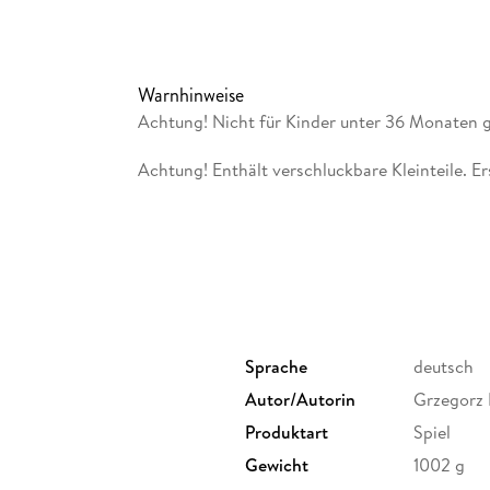
lösen? Als Belohnung winken wertvolle Edelstei
mögen. Weiterer Pluspunkt: Der dreidimension
Denkvermögen!
Warnhinweise
Achtung! Nicht für Kinder unter 36 Monaten 
Achtung! Enthält verschluckbare Kleinteile. E
Sprache
deutsch
Autor/Autorin
Grzegorz
Produktart
Spiel
Gewicht
1002 g