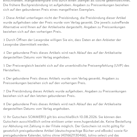
einschränken. Mängelexemplare sind durch einen Stempel als solche gekennzeichnet.
Die frühere Buchpreisbindung ist aufgehoben. Angaben zu Preissenkungen beziehen
sich auf den gebundenen Preis eines mangelfreien Exemplars.
Diese Artikel unterliegen nicht der Preisbindung, die Preisbindung dieser Artikel
2
wurde aufgehoben oder der Preis wurde vom Verlag gesenkt. Die jeweils zutreffende
Alternative wird Ihnen auf der Artikelseite dargestellt. Angaben zu Preissenkungen
beziehen sich auf den vorherigen Preis.
Durch Öffnen der Leseprobe willigen Sie ein, dass Daten an den Anbieter der
3
Leseprobe übermittelt werden.
Der gebundene Preis dieses Artikels wird nach Ablauf des auf der Artikelseite
4
dargestellten Datums vom Verlag angehoben.
Der Preisvergleich bezieht sich auf die unverbindliche Preisempfehlung (UVP) des
5
Herstellers.
Der gebundene Preis dieses Artikels wurde vom Verlag gesenkt. Angaben zu
6
Preissenkungen beziehen sich auf den vorherigen Preis.
Die Preisbindung dieses Artikels wurde aufgehoben. Angaben zu Preissenkungen
7
beziehen sich auf den letzten gebundenen Preis.
Der gebundene Preis dieses Artikels wird nach Ablauf des auf der Artikelseite
8
dargestellten Datums vom Verlag angehoben.
Ihr Gutschein SOMMER13 gilt bis einschließlich 10.08.2026. Sie können den
12
Gutschein ausschließlich online einlösen unter www.hugendubel.de. Keine Bestellung
zur Abholung mit Zahlung in der Filiale möglich. Der Gutschein ist nicht gültig für
gesetzlich preisgebundene Artikel (deutschsprachige Bücher und eBooks) sowie für
preisgebundene Kalender, tolino shine (4016621130466), tolino select und das