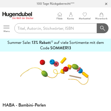
100 Tage Rückgaberecht***
Abholung in über 100 Filialen
Filiale
Konto
Merkzettel
Warenkorb
Hugendubel
Menu
Summer Sale:
13% Rabatt
auf viele Sortimente mit dem
12
mehr
Code
SOMMER13
erfahren
HABA - Bambini-Perlen