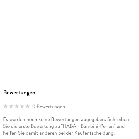
Faltschachtel mit Sichtfenster, mit Einleger
Artikelnr. Hersteller
1001970001
GTIN
4010168019703
Herstelleradresse
HABA, August-Grosch-Str. 28 - 38, 96476 Bad-Rodach,
service@haba.de
Bewertungen
0 Bewertungen
Es wurden noch keine Bewertungen abgegeben. Schreiben
Sie die erste Bewertung zu "HABA - Bambini-Perlen" und
helfen Sie damit anderen bei der Kaufentscheidung.