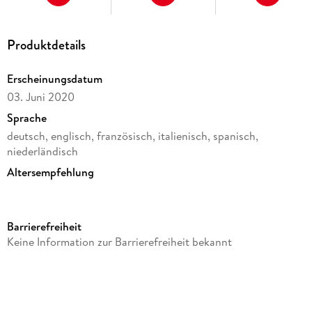
Produktdetails
Erscheinungsdatum
03. Juni 2020
Sprache
deutsch, englisch, französisch, italienisch, spanisch,
niederländisch
Altersempfehlung
von 6 bis 12 Jahren
Reihe
Barrierefreiheit
Terra Kids
Keine Information zur Barrierefreiheit bekannt
Verlag/Hersteller
HABA
Produktart
Spiel