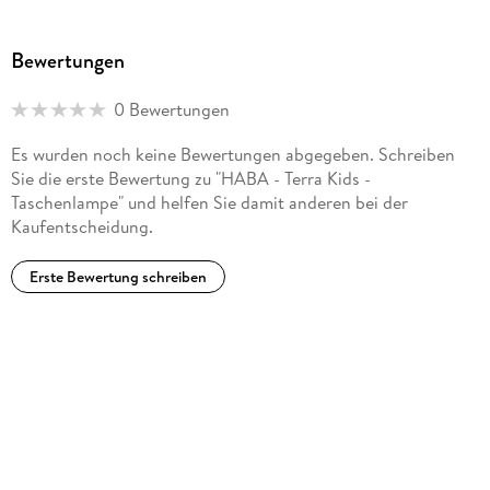
Herstelleradresse
HABA, August-Grosch-Str. 28 - 38, 96476 Bad-Rodach,
Bewertungen
service@haba.de
0 Bewertungen
Es wurden noch keine Bewertungen abgegeben. Schreiben
Sie die erste Bewertung zu "HABA - Terra Kids -
Taschenlampe" und helfen Sie damit anderen bei der
Kaufentscheidung.
Erste Bewertung schreiben