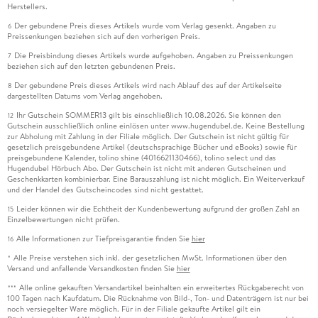
Herstellers.
Der gebundene Preis dieses Artikels wurde vom Verlag gesenkt. Angaben zu
6
Preissenkungen beziehen sich auf den vorherigen Preis.
Die Preisbindung dieses Artikels wurde aufgehoben. Angaben zu Preissenkungen
7
beziehen sich auf den letzten gebundenen Preis.
Der gebundene Preis dieses Artikels wird nach Ablauf des auf der Artikelseite
8
dargestellten Datums vom Verlag angehoben.
Ihr Gutschein SOMMER13 gilt bis einschließlich 10.08.2026. Sie können den
12
Gutschein ausschließlich online einlösen unter www.hugendubel.de. Keine Bestellung
zur Abholung mit Zahlung in der Filiale möglich. Der Gutschein ist nicht gültig für
gesetzlich preisgebundene Artikel (deutschsprachige Bücher und eBooks) sowie für
preisgebundene Kalender, tolino shine (4016621130466), tolino select und das
Hugendubel Hörbuch Abo. Der Gutschein ist nicht mit anderen Gutscheinen und
Geschenkkarten kombinierbar. Eine Barauszahlung ist nicht möglich. Ein Weiterverkauf
und der Handel des Gutscheincodes sind nicht gestattet.
Leider können wir die Echtheit der Kundenbewertung aufgrund der großen Zahl an
15
Einzelbewertungen nicht prüfen.
Alle Informationen zur Tiefpreisgarantie finden Sie
hier
16
Alle Preise verstehen sich inkl. der gesetzlichen MwSt. Informationen über den
*
Versand und anfallende Versandkosten finden Sie
hier
Alle online gekauften Versandartikel beinhalten ein erweitertes Rückgaberecht von
***
100 Tagen nach Kaufdatum. Die Rücknahme von Bild-, Ton- und Datenträgern ist nur bei
noch versiegelter Ware möglich. Für in der Filiale gekaufte Artikel gilt ein