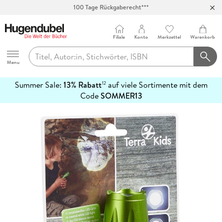
100 Tage Rückgaberecht***
Abholung in über 100 Filialen
Filiale
Konto
Merkzettel
Warenkorb
Hugendubel
Menu
Summer Sale:
13% Rabatt
auf viele Sortimente mit dem
12
mehr
Code
SOMMER13
erfahren