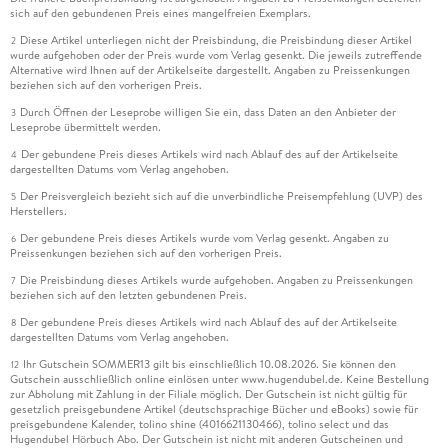
sich auf den gebundenen Preis eines mangelfreien Exemplars.
Diese Artikel unterliegen nicht der Preisbindung, die Preisbindung dieser Artikel
2
wurde aufgehoben oder der Preis wurde vom Verlag gesenkt. Die jeweils zutreffende
Alternative wird Ihnen auf der Artikelseite dargestellt. Angaben zu Preissenkungen
beziehen sich auf den vorherigen Preis.
Durch Öffnen der Leseprobe willigen Sie ein, dass Daten an den Anbieter der
3
Leseprobe übermittelt werden.
Der gebundene Preis dieses Artikels wird nach Ablauf des auf der Artikelseite
4
dargestellten Datums vom Verlag angehoben.
Der Preisvergleich bezieht sich auf die unverbindliche Preisempfehlung (UVP) des
5
Herstellers.
Der gebundene Preis dieses Artikels wurde vom Verlag gesenkt. Angaben zu
6
Preissenkungen beziehen sich auf den vorherigen Preis.
Die Preisbindung dieses Artikels wurde aufgehoben. Angaben zu Preissenkungen
7
beziehen sich auf den letzten gebundenen Preis.
Der gebundene Preis dieses Artikels wird nach Ablauf des auf der Artikelseite
8
dargestellten Datums vom Verlag angehoben.
Ihr Gutschein SOMMER13 gilt bis einschließlich 10.08.2026. Sie können den
12
Gutschein ausschließlich online einlösen unter www.hugendubel.de. Keine Bestellung
zur Abholung mit Zahlung in der Filiale möglich. Der Gutschein ist nicht gültig für
gesetzlich preisgebundene Artikel (deutschsprachige Bücher und eBooks) sowie für
preisgebundene Kalender, tolino shine (4016621130466), tolino select und das
Hugendubel Hörbuch Abo. Der Gutschein ist nicht mit anderen Gutscheinen und