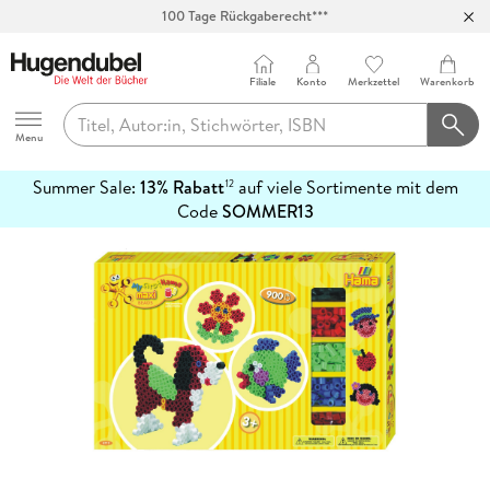
100 Tage Rückgaberecht***
Abholung in über 100 Filialen
Filiale
Konto
Merkzettel
Warenkorb
Hugendubel
Menu
Summer Sale:
13% Rabatt
auf viele Sortimente mit dem
12
mehr
Code
SOMMER13
erfahren