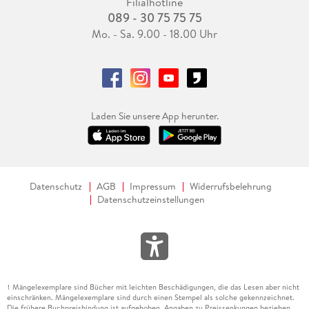
Filialhotline
089 - 30 75 75 75
Mo. - Sa. 9.00 - 18.00 Uhr
Laden Sie unsere App herunter.
Datenschutz
AGB
Impressum
Widerrufsbelehrung
Datenschutzeinstellungen
Mängelexemplare sind Bücher mit leichten Beschädigungen, die das Lesen aber nicht
1
einschränken. Mängelexemplare sind durch einen Stempel als solche gekennzeichnet.
Die frühere Buchpreisbindung ist aufgehoben. Angaben zu Preissenkungen beziehen