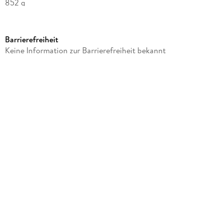
852 g
Größe (L/B/H)
240/430/40 mm
Barrierefreiheit
Artikelnr. Hersteller
Keine Information zur Barrierefreiheit bekannt
8712
GTIN
0028178087128