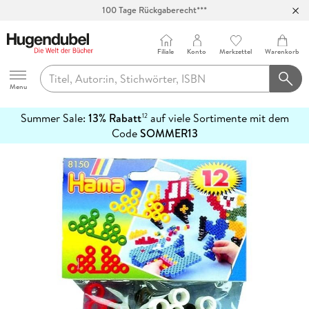
100 Tage Rückgaberecht***
Abholung in über 100 Filialen
Filiale
Konto
Merkzettel
Warenkorb
Hugendubel
Menu
Summer Sale:
13% Rabatt
auf viele Sortimente mit dem
12
mehr
Code
SOMMER13
erfahren