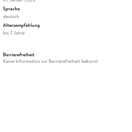
Sprache
deutsch
Altersempfehlung
bis 7 Jahre
Verlag/Hersteller
Hama Perlen
Barrierefreiheit
Produktart
Keine Information zur Barrierefreiheit bekannt
Spiel
Artikelnr. Hersteller
8150
GTIN
0028178815042