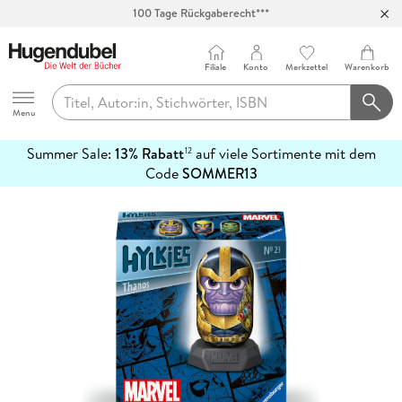
100 Tage Rückgaberecht***
Abholung in über 100 Filialen
Filiale
Konto
Merkzettel
Warenkorb
Hugendubel
Menu
Summer Sale:
13% Rabatt
auf viele Sortimente mit dem
12
mehr
Code
SOMMER13
erfahren