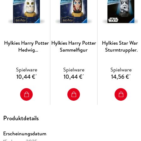
kurzen Aufbauprozess einer deiner Lieblings-Helden. Einmal
aufgebaut und auf dem hochwertigen Sockel platziert
machen sich die Hylkies perfekt im Regal, als Blickfänger und
garantierter Gesprächsstoff für wahre Fans. Egal, ob nur eine
einzelne Figur, oder eine Sammlung aus mehreren Hylkies -
der speziell designte Kapsel-Look macht sie zu einem
Hylkies Harry Potter
Hylkies Harry Potter
Hylkies Star Wars
Highlight jeder Kollektion. Jeder Figur liegt neben dem
Hedwig
Sammelfigur
Sturmtruppler
Sockel und den hochwertigen Kunststoff-Teilen, aus denen
Sammelfigur
Sammelfigur
die Kapsel zusammengebaut wird, auch eine kleine Charakter-
Karte bei.
Spielware
Spielware
Spielware
10,44 €
10,44 €
14,56 €
*
*
*
Produktdetails
Erscheinungsdatum