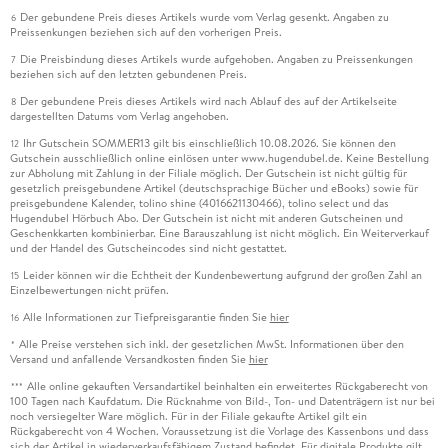
Der gebundene Preis dieses Artikels wurde vom Verlag gesenkt. Angaben zu
6
Preissenkungen beziehen sich auf den vorherigen Preis.
Die Preisbindung dieses Artikels wurde aufgehoben. Angaben zu Preissenkungen
7
beziehen sich auf den letzten gebundenen Preis.
Der gebundene Preis dieses Artikels wird nach Ablauf des auf der Artikelseite
8
dargestellten Datums vom Verlag angehoben.
Ihr Gutschein SOMMER13 gilt bis einschließlich 10.08.2026. Sie können den
12
Gutschein ausschließlich online einlösen unter www.hugendubel.de. Keine Bestellung
zur Abholung mit Zahlung in der Filiale möglich. Der Gutschein ist nicht gültig für
gesetzlich preisgebundene Artikel (deutschsprachige Bücher und eBooks) sowie für
preisgebundene Kalender, tolino shine (4016621130466), tolino select und das
Hugendubel Hörbuch Abo. Der Gutschein ist nicht mit anderen Gutscheinen und
Geschenkkarten kombinierbar. Eine Barauszahlung ist nicht möglich. Ein Weiterverkauf
und der Handel des Gutscheincodes sind nicht gestattet.
Leider können wir die Echtheit der Kundenbewertung aufgrund der großen Zahl an
15
Einzelbewertungen nicht prüfen.
Alle Informationen zur Tiefpreisgarantie finden Sie
hier
16
Alle Preise verstehen sich inkl. der gesetzlichen MwSt. Informationen über den
*
Versand und anfallende Versandkosten finden Sie
hier
Alle online gekauften Versandartikel beinhalten ein erweitertes Rückgaberecht von
***
100 Tagen nach Kaufdatum. Die Rücknahme von Bild-, Ton- und Datenträgern ist nur bei
noch versiegelter Ware möglich. Für in der Filiale gekaufte Artikel gilt ein
Rückgaberecht von 4 Wochen. Voraussetzung ist die Vorlage des Kassenbons und dass
sich der Artikel in wiederverkaufsfähigem Zustand befindet. Für digitale Produkte gilt