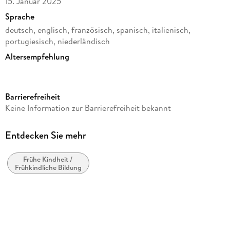
15. Januar 2025
Sprache
deutsch, englisch, französisch, spanisch, italienisch,
portugiesisch, niederländisch
Altersempfehlung
von 8 bis 99 Jahren
Reihe
Barrierefreiheit
Hylkies
Keine Information zur Barrierefreiheit bekannt
Verlag/Hersteller
Ravensburger Spieleverlag
Entdecken Sie mehr
Produktart
Rätsel
Frühe Kindheit /
Frühkindliche Bildung
Gewicht
132 g
Größe (L/B/H)
112/109/56 mm
Artikelnr. Hersteller