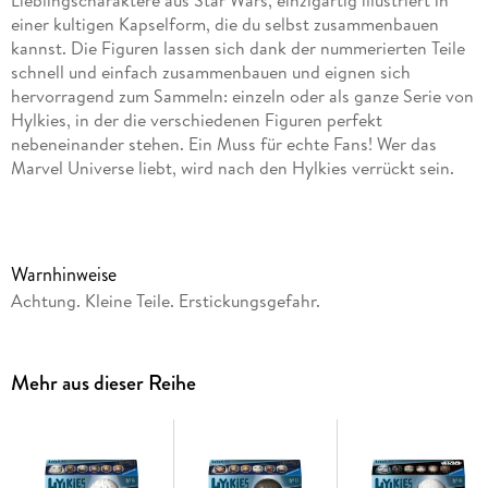
Lieblingscharaktere aus Star Wars, einzigartig illustriert in
einer kultigen Kapselform, die du selbst zusammenbauen
kannst. Die Figuren lassen sich dank der nummerierten Teile
schnell und einfach zusammenbauen und eignen sich
hervorragend zum Sammeln: einzeln oder als ganze Serie von
Hylkies, in der die verschiedenen Figuren perfekt
nebeneinander stehen. Ein Muss für echte Fans! Wer das
Marvel Universe liebt, wird nach den Hylkies verrückt sein.
Die Lieblings-Charaktere aus StarWars, Marvel und Co.
einzigartig illustriert in einer ikonischen Kapselform zum
selbst aufbauen. Die Figuren lassen sich dank nummerierter
Teile schnell und einfach zusammenbauen und machen sich
Warnhinweise
bestens als Sammelstücke im Regal: ob einzeln oder als ganze
Achtung. Kleine Teile. Erstickungsgefahr.
Hylkies-Herde, in der sich die unterschiedlichen Figuren
perfekt nebeneinander reihen. Ein Muss für echte Fans!
Einfach zum Verlieben. Die Hylkies stellen einige der
Mehr aus dieser Reihe
berühmtesten Filmhelden dar: einzigartig illustriert auf einer
außergewöhnlichen 3D-Kapselform. Entdecke deine
Favoriten Stück für Stück ganz neu: Aus 54 bedruckten und
auf der Rückseite nummerierten Kunststoff-Teilen in
Puzzleform entsteht in einem intuitiven und entspannenden