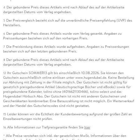
Der gebundene Preis dieses Artikels wird nach Ablauf des auf der Artikelseite
4
dargestellten Datums vom Verlag angehoben.
Der Preisvergleich bezieht sich auf die unverbindliche Preisempfehlung (UVP) des
5
Herstellers.
Der gebundene Preis dieses Artikels wurde vom Verlag gesenkt. Angaben zu
6
Preissenkungen beziehen sich auf den vorherigen Preis.
Die Preisbindung dieses Artikels wurde aufgehoben. Angaben zu Preissenkungen
7
beziehen sich auf den letzten gebundenen Preis.
Der gebundene Preis dieses Artikels wird nach Ablauf des auf der Artikelseite
8
dargestellten Datums vom Verlag angehoben.
Ihr Gutschein SOMMER13 gilt bis einschließlich 10.08.2026. Sie können den
12
Gutschein ausschließlich online einlösen unter www.hugendubel.de. Keine Bestellung
zur Abholung mit Zahlung in der Filiale möglich. Der Gutschein ist nicht gültig für
gesetzlich preisgebundene Artikel (deutschsprachige Bücher und eBooks) sowie für
preisgebundene Kalender, tolino shine (4016621130466), tolino select und das
Hugendubel Hörbuch Abo. Der Gutschein ist nicht mit anderen Gutscheinen und
Geschenkkarten kombinierbar. Eine Barauszahlung ist nicht möglich. Ein Weiterverkauf
und der Handel des Gutscheincodes sind nicht gestattet.
Leider können wir die Echtheit der Kundenbewertung aufgrund der großen Zahl an
15
Einzelbewertungen nicht prüfen.
Alle Informationen zur Tiefpreisgarantie finden Sie
hier
16
Alle Preise verstehen sich inkl. der gesetzlichen MwSt. Informationen über den
*