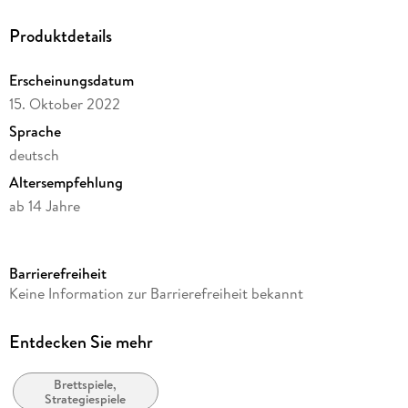
Produktdetails
Erscheinungsdatum
15. Oktober 2022
Sprache
deutsch
Altersempfehlung
ab 14 Jahre
Autor/Autorin
James Kniffen
Barrierefreiheit
Herausgegeben von
Keine Information zur Barrierefreiheit bekannt
Ffg
Verlag/Hersteller
Entdecken Sie mehr
Asmodee gmbH
Brettspiele,
Produktart
Strategiespiele