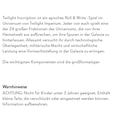
Twilight Inscription ist ein episches Roll & Write -Spiel im
Universum von Twilight Imperium. Jeder von euch spielt eine
der 24 großen Fraktionen des Universums, die von ihrer
Heimatwelt aus aufbrechen, um ihre Spuren in der Galaxie zu
hinterlassen. Allesamt versucht ihr durch technologische
Überlegenheit, militärische Macht und wirtschaftliche
Leistung eine Vormachtstellung in der Galaxie zu erringen.
Die wichtigsten Komponenten sind die großformatigen
Tafeln, auf die mit abwischbaren Kreidestiften gezeichnet
und geschrieben wird. Im Spielverlauf macht ihr
verschiedenste Markierungen auf euren Tafeln, um möglichst
viele Siegpunkte zu sammeln und so das Spiel zu gewinnen.
Warnhinweise
ACHTUNG: Nicht für Kinder unter 3 Jahren geeignet. Enthält
Twilight Inscription bietet euch einen zugänglichen Einstieg
kleine Teile, die verschluckt oder eingeatmet werden können.
in das epische Universum von Twilight Imperium. Dutzende
Information aufbewahren.
mögliche Strategien sowie spannende Ereigniskarten sorgen
dafür, dass jede Partie anders verläuft.