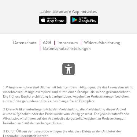
Laden Sie unsere App herunter.
Datenschutz
AGB
Impressum
Widerrufsbelehrung
Datenschutzeinstellungen
Mängelexemplare sind Bücher mit leichten Beschädigungen, die das Lesen aber nicht
1
einschränken. Mängelexemplare sind durch einen Stempel als solche gekennzeichnet.
Die frühere Buchpreisbindung ist aufgehoben. Angaben zu Preissenkungen beziehen
sich auf den gebundenen Preis eines mangelfreien Exemplars.
Diese Artikel unterliegen nicht der Preisbindung, die Preisbindung dieser Artikel
2
wurde aufgehoben oder der Preis wurde vom Verlag gesenkt. Die jeweils zutreffende
Alternative wird Ihnen auf der Artikelseite dargestellt. Angaben zu Preissenkungen
beziehen sich auf den vorherigen Preis.
Durch Öffnen der Leseprobe willigen Sie ein, dass Daten an den Anbieter der
3
Leseprobe übermittelt werden.