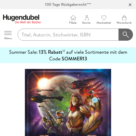
100 Tage Rückgaberecht***
Abholung in über 100 Filialen
Filiale
Konto
Merkzettel
Warenkorb
Hugendubel
Menu
Summer Sale:
13% Rabatt
auf viele Sortimente mit dem
12
mehr
Code
SOMMER13
erfahren